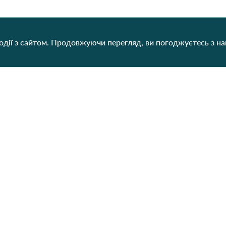
дії з сайтом. Продовжуючи перегляд, ви погоджуєтесь з н
Категорії
Контакти
Наш
Для жінок
+38 (073) 707-00-45
+380 (99) 302-84-98
Для чоловіків
+380 (99) 387-81-50