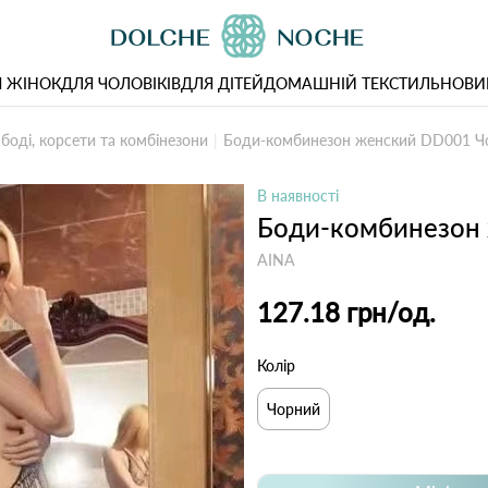
 ЖІНОК
ДЛЯ ЧОЛОВІКІВ
ДЛЯ ДІТЕЙ
ДОМАШНІЙ ТЕКСТИЛЬ
НОВИ
 боді, корсети та комбінезони
Боди-комбинезон женский DD001 Ч
В наявності
Боди-комбинезон
AINA
127.18 грн
/од.
Колір
Чорний