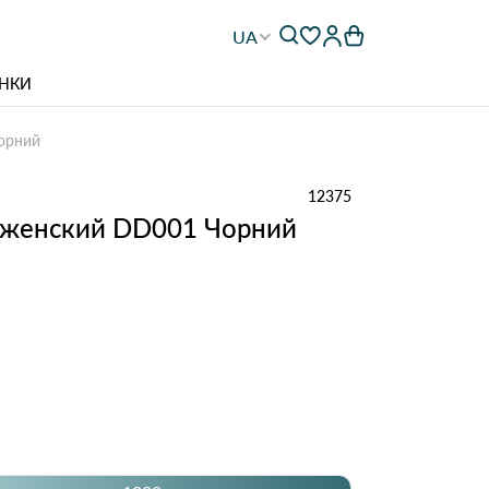
UA
НКИ
орний
12375
 женский DD001 Чорний