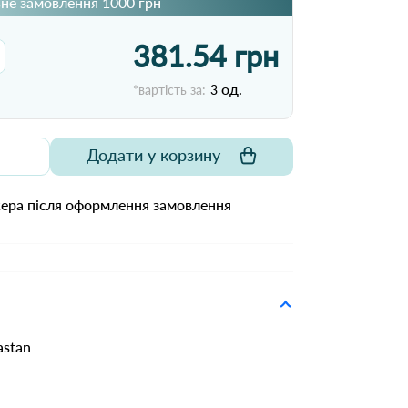
не замовлення 1000 грн
381.54 грн
од.
*вартість за:
3
Додати у корзину
жера після оформлення замовлення
astan