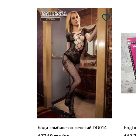
Боди-комбинезон женский DD014 Чорний
Боді 
127.18 грн/од
112.7