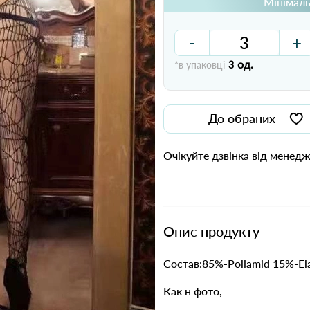
Мінімаль
-
+
од.
*в упаковці
3
До обраних
Очікуйте дзвінка від менед
Опис продукту
Состав:85%-Poliamid 15%-El
Как н фото,