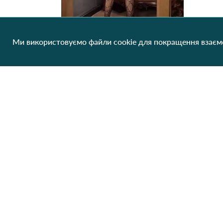
Ми використовуємо файли cookie для покращення взаємо
Боди-комбинезон женский DD001 Чорний
127.18 грн/од
1 шт
Клієнтам
Про нас
Виробники
Співпраця
Блог