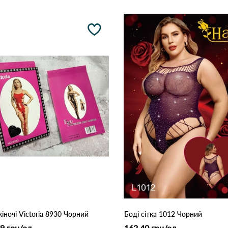
жіночі Victoria 8930 Чорний
Боді сітка 1012 Чорний
9 грн/од
162.40 грн/од