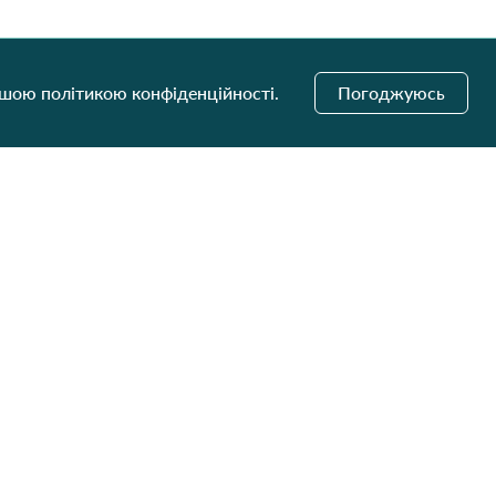
ашою політикою конфіденційності.
Погоджуюсь
і оновлення
Надіслати