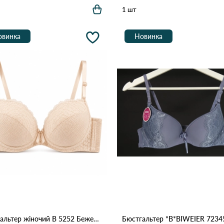
1 шт
овинка
Новинка
Бюстгальтер жіночий B 5252 Бежевий