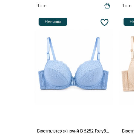
1 шт
1 шт
Новинка
Н
Бюстгальтер жіночий B 5252 Голубий