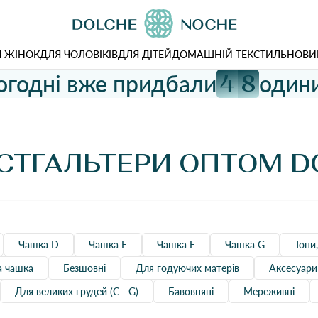
 ЖІНОК
ДЛЯ ЧОЛОВІКІВ
ДЛЯ ДІТЕЙ
ДОМАШНІЙ ТЕКСТИЛЬ
НОВИ
огодні вже придбали
одини
4
8
СТГАЛЬТЕРИ ОПТОМ D
Чашка D
Чашка Е
Чашка F
Чашка G
Топи
а чашка
Безшовні
Для годуючих матерів
Aксесуари
Для великих грудей (С - G)
Бавовняні
Мереживні