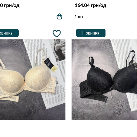
0 грн/од
164.04 грн/од
1 шт
овинка
Новинка