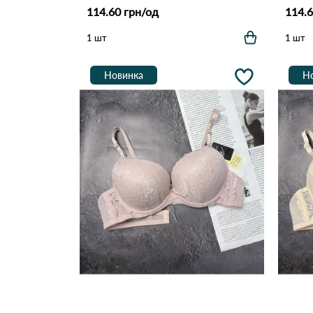
114.60 грн/од
114.6
1 шт
1 шт
Новинка
Н