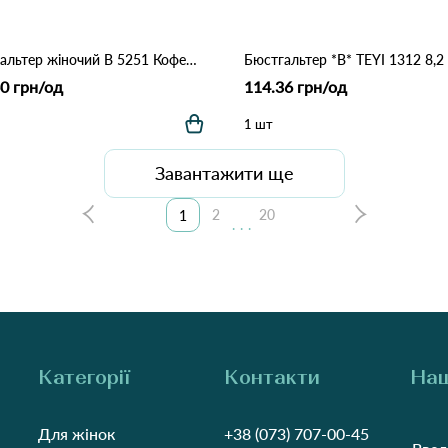
Бюстгальтер жіночий B 5251 Кофейний
Бюстгальтер *B* TEYI 1312 8,2
0 грн/од
114.36 грн/од
1 шт
Завантажити ще
2
20
1
...
Категорії
Контакти
Наш
Для жінок
+38 (073) 707-00-45