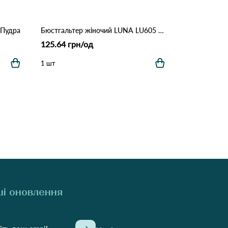
 Пудра
Бюстгальтер жіночий LUNA LU605 9,2 Бежевий
125.64 грн/од
1 шт
і оновлення