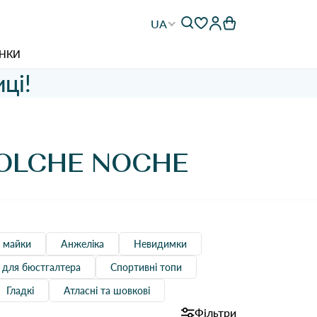
UA
НКИ
ці!
OLCHE NOCHE
, майки
Анжеліка
Невидимки
 для бюстгалтера
Спортивні топи
Гладкі
Атласні та шовкові
Фільтри