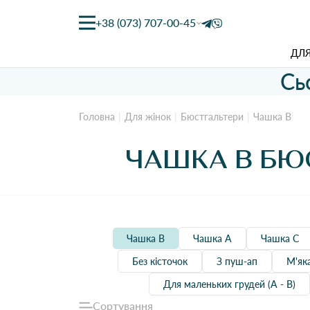
+38 (073) 707-00-45
ДЛЯ
Сь
Головна
Для жінок
Бюстгальтери
Чашка B
ЧАШКА B БЮ
Чашка B
Чашка А
Чашка C
Без кісточок
З пуш-ап
М'як
Для маленьких грудей (А - В)
Сортування