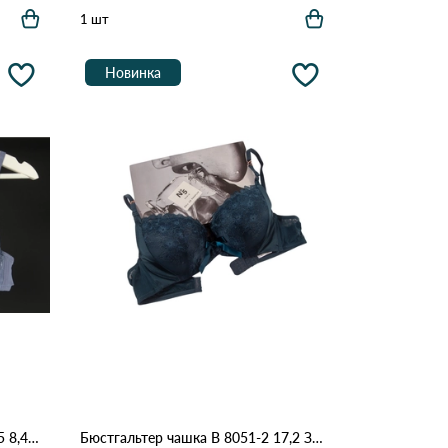
1 шт
Новинка
Бюстгальтер *B*BIWEIER 72345 8,4 Фіолетовий
Бюстгальтер чашка B 8051-2 17,2 Зелений