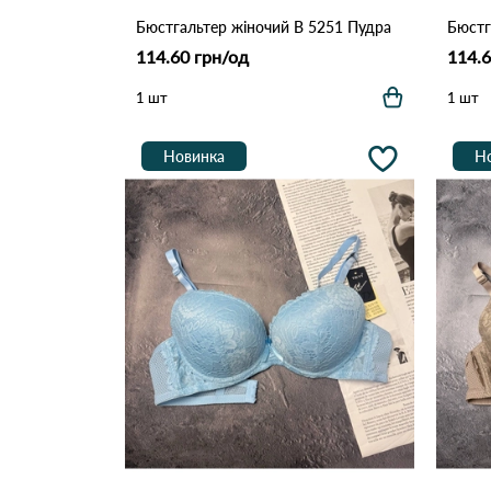
Бюстгальтер жіночий B 5251 Пудра
114.60 грн/од
114.6
1 шт
1 шт
Новинка
Н