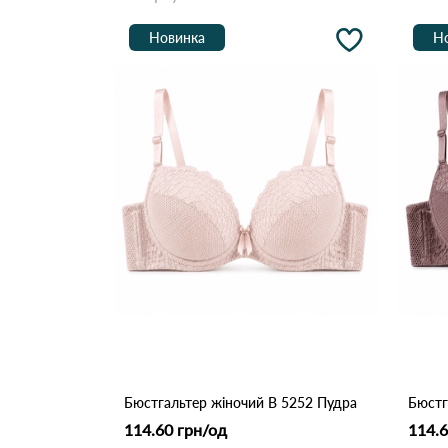
Новинка
Н
Бюстгальтер жіночий B 5252 Пудра
114.60 грн/од
114.6