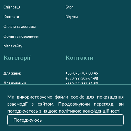
Співпраця
Блог
Контакти
Відгуки
Оплата та доставка
Обмін та повернення
Мапа сайту
Категорії
Контакти
Для жінок
+38 (073) 707-00-45
+380 (99) 302-84-98
Для чоловіків
+380 (99) 387-81-50
Замовити дзвінок
Для дітей
Ми використовуємо файли cookie для покращення
Пн-Пт
9:00 - 16:00
Cб
9:00 - 13:00
Домашній текстиль
взаємодії з сайтом. Продовжуючи перегляд, ви
НД
Вихідний
погоджуєтесь з нашою політикою конфіденційності.
Україна, Луцьк, 43000
Погоджуюсь
Відкрити на карті