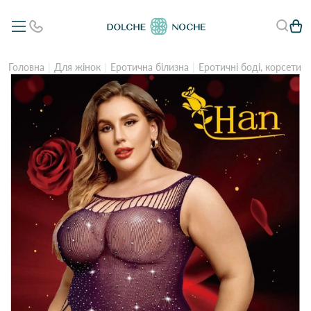
Головна
Для жінок
Еротична білизна
Еротичні боді, корсети 