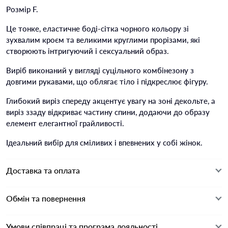
Розмір F.
Це тонке, еластичне боді-сітка чорного кольору зі
зухвалим кроєм та великими круглими прорізами, які
створюють інтригуючий і сексуальний образ.
Виріб виконаний у вигляді суцільного комбінезону з
довгими рукавами, що облягає тіло і підкреслює фігуру.
Глибокий виріз спереду акцентує увагу на зоні декольте, а
виріз ззаду відкриває частину спини, додаючи до образу
елемент елегантної грайливості.
Ідеальний вибір для сміливих і впевнених у собі жінок.
Доставка та оплата
Обмін та повернення
Умови співпраці та програма лояльності