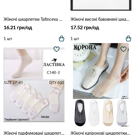
Жіночі шкарпетки Tafinceva DFB9 Різні кольори
Жіночі високі бавовняні шкарпетки Натали 1655 Різні кольори
16.21 грн/од
17.52 грн/од
1 шт
1 шт
Жіночі парфумовані шкарпетки ЛАСТІВКА з модалу (Опт) 140-3 Білий
Жіночі капронові шкарпетки-сліди КОРОНА з посиленим миском (Опт) 0508-7 Різні кольори