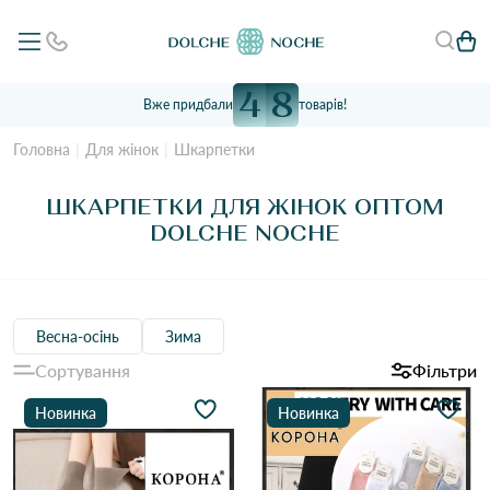
4
8
Вже придбали
товарів!
Головна
Для жінок
Шкарпетки
ШКАРПЕТКИ ДЛЯ ЖІНОК ОПТОМ
DOLCHE NOCHE
Весна-осінь
Зима
Сортування
Фільтри
Новинка
Новинка