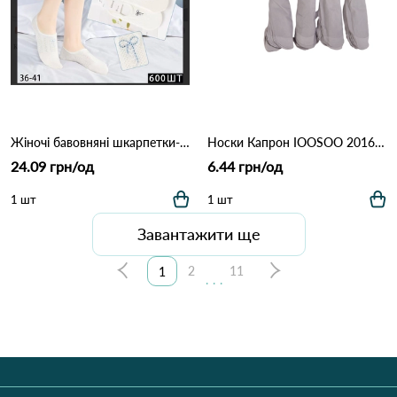
Жіночі бавовняні шкарпетки-сліди КОРОНА BY5585-1 Молочний
Носки Капрон IOOSOO 2016 Сірий
24.09 грн/од
6.44 грн/од
1 шт
1 шт
Завантажити ще
2
11
1
...