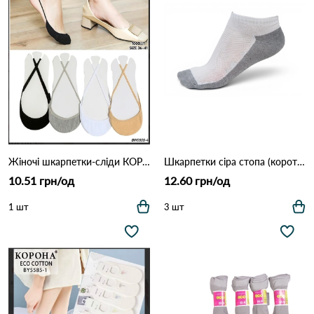
Жіночі шкарпетки-сліди КОРОНА з фіксуючою бретеллю (Опт) 0509 Різні кольори
Шкарпетки сіра стопа (короткі) CI 0063 Біло-сірий
10.51 грн/од
12.60 грн/од
1 шт
3 шт