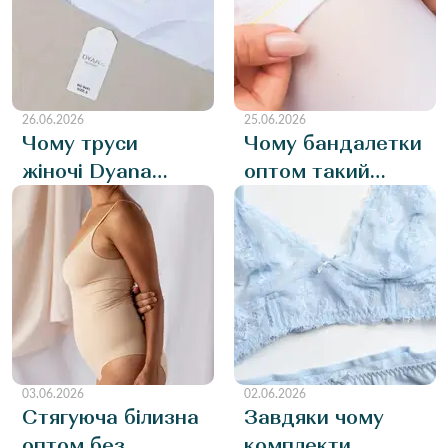
змінювати
заробляють
повністю свій
даруючи
асортимент?
комфорт?
26.06.2026
25.06.2026
Чому труси
Чому бандалетки
жіночі Dyana
оптом такий
користуються
затребуваний
попитом у 2026
товар в літній
році?
сезон?
03.06.2026
02.06.2026
Стягуюча білизна
Завдяки чому
оптом без
комплекти