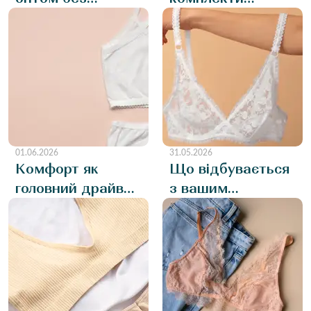
завищених
жіночої білизни
очікувань: що
оптом спрощують
реально
продажі в
продається?
магазині?
01.06.2026
31.05.2026
Комфорт як
Що відбувається
головний драйвер
з вашим
продажів: чому
бізнесом, коли у
комплект топ з
вас змінюється
трусиками оптом
постачальник
часто обирають
білизни?
саме через
зручність?