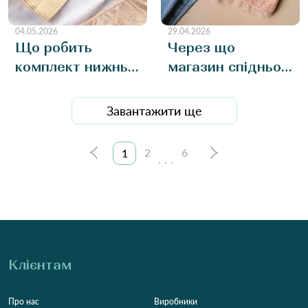
04.05.2026
29.04.2026
Що робить
Через що
комплект нижньої
магазин спідньої
білизни оптом
білизни може
затребуваним
втрачати кошти
Завантажити ще
товаром у літній
та як цього не
період?
допустити?
2
6
1
...
Клієнтам
Про нас
Виробники