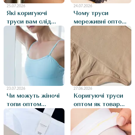
25.07.2026
24.07.2026
Які коригуючі
Чому труси
труси вам слід
мереживні оптом
додати до свого
- популярна і
асортименту?
бажана позиція
Огляд на
на полицях
актуальні кольори
магазину?
23.07.2026
27.06.2026
Чи можуть жіночі
Коригуючі труси
топи оптом
оптом як товар
повністю
повторної
замінити бюсти
покупки: як
та чи варто
магазини