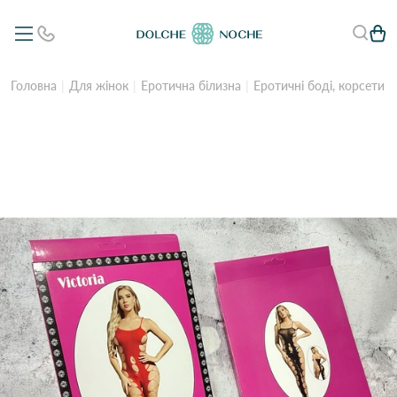
Головна
Для жінок
Еротична білизна
Еротичні боді, корсети 