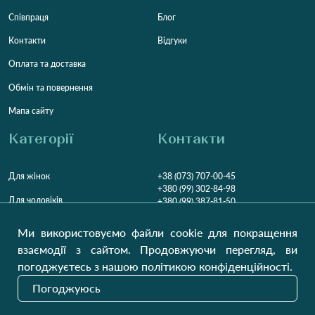
Співпраця
Блог
Контакти
Відгуки
Оплата та доставка
Обмін та повернення
Мапа сайту
Категорії
Контакти
Для жінок
+38 (073) 707-00-45
+380 (99) 302-84-98
Для чоловіків
+380 (99) 387-81-50
Замовити дзвінок
Для дітей
Ми використовуємо файли cookie для покращення
Пн-Пт
9:00 - 16:00
Cб
9:00 - 13:00
Домашній текстиль
взаємодії з сайтом. Продовжуючи перегляд, ви
НД
Вихідний
погоджуєтесь з нашою політикою конфіденційності.
Україна, Луцьк, 43000
Погоджуюсь
Відкрити на карті