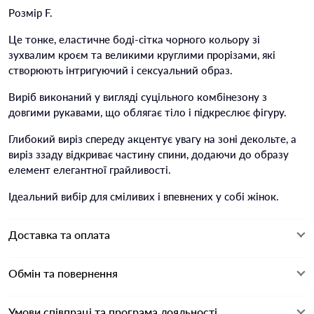
Розмір F.
Це тонке, еластичне боді-сітка чорного кольору зі
зухвалим кроєм та великими круглими прорізами, які
створюють інтригуючий і сексуальний образ.
Виріб виконаний у вигляді суцільного комбінезону з
довгими рукавами, що облягає тіло і підкреслює фігуру.
Глибокий виріз спереду акцентує увагу на зоні декольте, а
виріз ззаду відкриває частину спини, додаючи до образу
елемент елегантної грайливості.
Ідеальний вибір для сміливих і впевнених у собі жінок.
Доставка та оплата
Обмін та повернення
Умови співпраці та програма лояльності