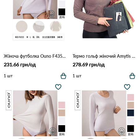
Жіноча футболка Ouno F4353 з довгим рукавом (бавовна) Різні кольори
Термо гольф жіночий Amytis HW802 Різні кольори
231.66 грн/од
278.69 грн/од
1 шт
1 шт