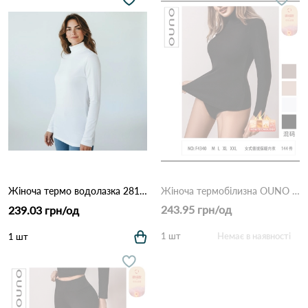
Жіноча термо водолазка 2811 (білий колір, розміри M–XXL) Білий
Жіноча термобілизна OUNO F4340 мікс (чорний, білий, беж, сірий)
243.95 грн/од
239.03 грн/од
1 шт
Немає в наявності
1 шт