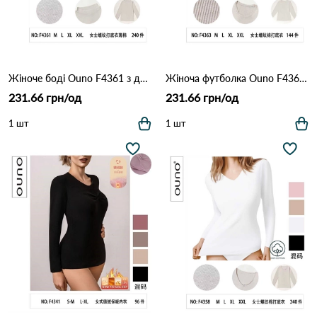
Жіноче боді Ouno F4361 з довгим рукавом (бавовна, базова модель) Різні кольори
Жіноча футболка Ouno F4363 з довгим рукавом (бавовна) Різні кольори
231.66 грн/од
231.66 грн/од
1 шт
1 шт