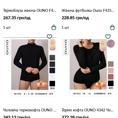
Термоблуза жіноча OUNO F4341 Різні кольори
Жіноча футболка Ouno F4358 з довгим рукавом (бавовна) Різні кольори
267.35 грн/од
228.85 грн/од
1 шт
1 шт
Чоловіча термокофта OUNO F4346 Різні кольори
Термо кофта OUNO 4342 Чорний
243.13 грн/од
272.28 грн/од