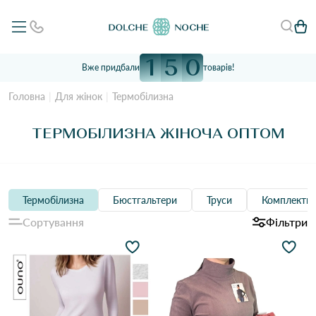
1
5
0
Вже придбали
товарів!
Головна
Для жінок
Термобілизна
ТЕРМОБІЛИЗНА ЖІНОЧА ОПТОМ
Термобілизна
Бюстгальтери
Труси
Комплекти 
Сортування
Фільтри