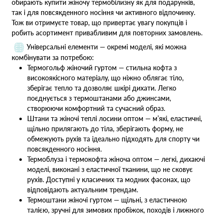
обирають купити жіночу термобілизну як для подарунків,
так і для повсякденного носіння чи активного відпочинку.
Тож ви отримуєте товар, що привертає увагу покупців і
робить асортимент привабливим для повторних замовлень.
Універсальні елементи — окремі моделі, які можна
комбінувати за потребою:
Термогольф жіночий гуртом — стильна кофта з
високоякісного матеріалу, що ніжно облягає тіло,
зберігає тепло та дозволяє шкірі дихати. Легко
поєднується з термоштанами або джинсами,
створюючи комфортний та сучасний образ.
Штани та жіночі теплі лосини оптом — м’які, еластичні,
щільно прилягають до тіла, зберігають форму, не
обмежують рухів та ідеально підходять для спорту чи
повсякденного носіння.
Термоблуза і термокофта жіноча оптом — легкі, дихаючі
моделі, виконані з еластичної тканини, що не сковує
рухів. Доступні у класичних та модних фасонах, що
відповідають актуальним трендам.
Термоштани жіночі гуртом — щільні, з еластичною
талією, зручні для зимових пробіжок, походів і лижного