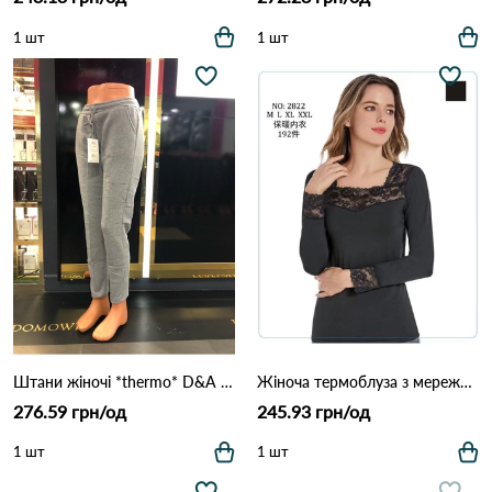
1 шт
1 шт
Штани жіночі *thermo* D&A KHN02 Різні кольори
Жіноча термоблуза з мереживною вставкою, модель 2822 (розміри M–XXL) Чорний
276.59 грн/од
245.93 грн/од
1 шт
1 шт