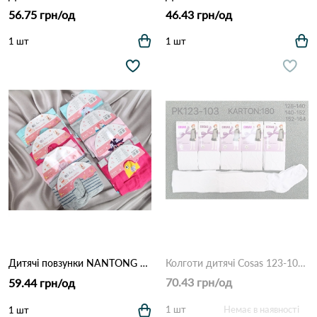
56.75 грн/од
46.43 грн/од
1 шт
1 шт
Дитячі повзунки NANTONG Baby Pants A5010 Різні кольори
Колготи дитячі Cosas 123-103 Білий
70.43 грн/од
59.44 грн/од
1 шт
Немає в наявності
1 шт