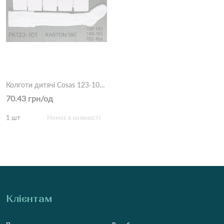
Колготи дитячі Cosas 123-101 Білий
70.43 грн/од
1 шт
Немає в наявності
Клієнтам