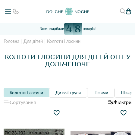
4
8
Вже придбали
товарів!
Головна
Для дітей
Колготи і лосини
КОЛГОТИ І ЛОСИНИ ДЛЯ ДІТЕЙ ОПТ У
ДОЛЬЧЕНОЧЕ
Колготи і лосини
Дитячі труси
Піжами
Шкарп
Сортування
Фільтри