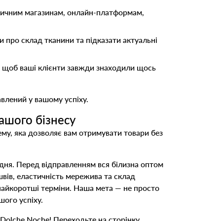
зичним магазинам, онлайн-платформам,
 про склад тканини та підказати актуальні
 щоб ваші клієнти завжди знаходили щось
авлений у вашому успіху.
вашого бізнесу
ему, яка дозволяє вам отримувати товари без
дня. Перед відправленням вся білизна оптом
швів, еластичність мережива та склад
найкоротші терміни. Наша мета — не просто
шого успіху.
 Dolche Noche! Переходьте на сторінку