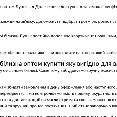
 оптом Луцьк від Дольче ноче доступна для замовлення фі
авжди на зв’язку: допоможуть підібрати розміри, розповісти
ї білизни Луцьк постійно доповнює асортимент новинками,
ьше, ніж постачальника — ви знаходите партнера, який зацік
 білизна оптом купити яку вигідно для 
у сучасному бізнесі. Саме тому вибудовуємо зручну екосист
 нам збирати замовлення в день оформлення або наступного 
перевіряється: ми контролюємо якість пошиву, акуратність 
ти та доставки, щоб ви могли отримати своє замовлення в 
ний та зручний процес постачання, який стане запорукою ва
ку, ми запрошуємо вас переконатися в перевагах співпраці з