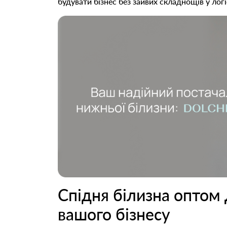
будувати бізнес без зайвих складнощів у логі
Спідня білизна оптом
вашого бізнесу