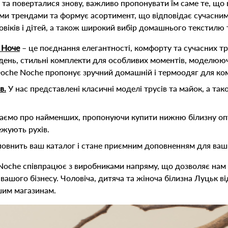
та поверталися знову, важливо пропонувати їм саме те, що
ими трендами та формує асортимент, що відповідає сучасним
овіків і дітей, а також широкий вибір домашнього текстилю
 Ноче
– це поєднання елегантності, комфорту та сучасних тр
день, стильні комплекти для особливих моментів, моделююча
Doche Noche пропонує зручний домашній і термоодяг для ком
в.
У нас представлені класичні моделі трусів та майок, а та
ємо про найменших, пропонуючи купити нижню білизну оптом
ежують рухів.
внить ваш каталог і стане приємним доповненням для ваши
Noche співпрацює з виробниками напряму, що дозволяє нам 
я вашого бізнесу. Чоловіча, дитяча та жіноча білизна Луцьк 
шим магазинам.