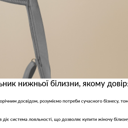
ник нижньої білизни, якому довіря
торічним досвідом, розуміємо потреби сучасного бізнесу, т
в діє система лояльності, що дозволяє купити жіночу білиз