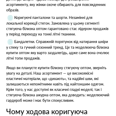
асортименту, яку жінки охоче обирають для повсякденних
образів.
Коригуючі панталони та шорти. Незамінні для
локальної корекції стегон. Замовлена у цьому сегменті
стягуюча білизна оптом гарантовано стає лідером продажів
у період переходу на тонкі літні тканини.
Бандалетки. Справжній порятунок від натирання шкіри
у спеку та гучний сезонний тренд. Це та моделююча білизна
купити оптом яку варто заздалегідь, адже саме вона очолює
літні топи продажів.
Якщо ви плануєте купити білизну стягуючу оптом, зверніть
увагу на деталі. Наш асортимент — це високоякісні
еластичні матеріали, що «дихають», та надійні шви, які
залишаються непомітними навіть під найтоншим одягом.
Крім того, у нас доступні як класичні гладкі моделі, так і
стягуюча білизна ажурна оптом, яка доводить: моделюючий
гардероб може і має бути спокусливим.
Чому ходова коригуюча