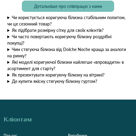
Детальніше про співпрацю з нами
Чи користується коригуюча білизна стабільним попитом,
чи це сезонний товар?
Як підібрати розмірну сітку для своїх клієнтів?
Чи часто повертають коригуючу білизну роздрібні
покупці?
Чим стягуюча білизна від Dolche Noche краща за аналоги
на ринку?
Які моделі коригуючої білизни найлегше «впровадити» в
асортимент для старту?
Як презентувати коригуючу білизну на вітрині?
Де купити якісну стягуючу білизну гуртом?
Клієнтам
Про нас
Виробники