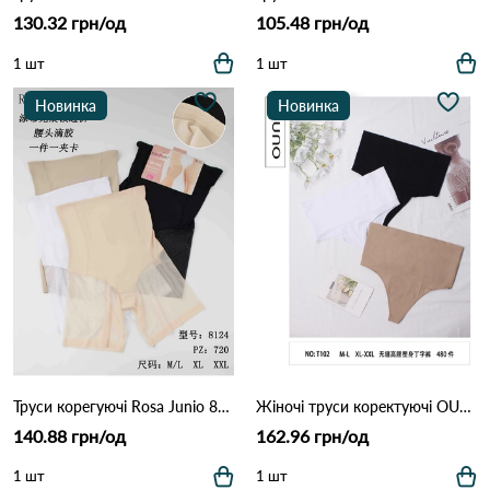
130.32 грн/од
105.48 грн/од
1 шт
1 шт
Новинка
Новинка
Труси корегуючі Rosa Junio 8124 (7А) Різні кольори
Жіночі труси коректуючі OUNO T102 10в Різні кольори
140.88 грн/од
162.96 грн/од
1 шт
1 шт