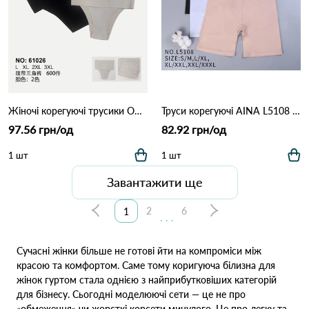
Жіночі корегуючі трусики OUNO 61026 13с Різні кольори
Труси корегуючі AINA L5108 (11В) Різні кольори
97.56 грн/од
82.92 грн/од
1 шт
1 шт
Завантажити ще
2
6
1
...
Сучасні жінки більше не готові йти на компроміси між
красою та комфортом. Саме тому коригуюча білизна для
жінок гуртом стала однією з найприбутковіших категорій
для бізнесу. Сьогодні моделюючі сети — це не про
«обмеження» чи жорсткі корсети минулого. Це про легку та