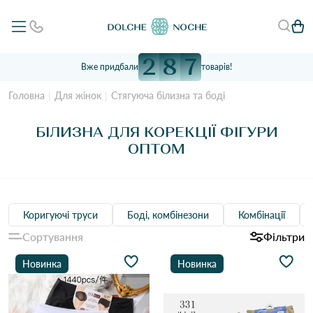
2
8
7
Вже придбали
товарів!
Головна
Для жінок
Стягуюча білизна та боді
БІЛИЗНА ДЛЯ КОРЕКЦІЇ ФІГУРИ
ОПТОМ
Коригуючі труси
Боді, комбінезони
Комбінації
Сортування
Фільтри
Новинка
Новинка