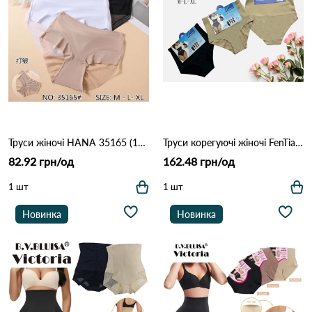
Труси жіночі HANA 35165 (10В) Різні кольори
Труси корегуючі жіночі FenTianZi 331 12б Різні кольори
82.92 грн/од
162.48 грн/од
1 шт
1 шт
Новинка
Новинка