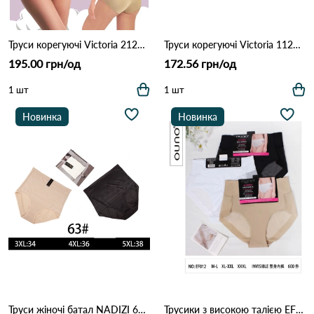
Труси корегуючі Victoria 21205 11д Різні кольори
Труси корегуючі Victoria 1122 12а Різні кольори
195.00 грн/од
172.56 грн/од
1 шт
1 шт
Новинка
Новинка
Труси жіночі батал NADIZI 63 12с Різні кольори
Трусики з високою талією EF012 (11В) Різні кольори