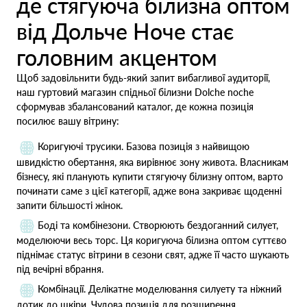
де стягуюча білизна оптом
від Дольче Ноче стає
головним акцентом
Щоб задовільнити будь-який запит вибагливої аудиторії,
наш гуртовий магазин спідньої білизни Dolche noche
сформував збалансований каталог, де кожна позиція
посилює вашу вітрину:
Коригуючі трусики. Базова позиція з найвищою
швидкістю обертання, яка вирівнює зону живота. Власникам
бізнесу, які планують купити стягуючу білизну оптом, варто
починати саме з цієї категорії, адже вона закриває щоденні
запити більшості жінок.
Боді та комбінезони. Створюють бездоганний силует,
моделюючи весь торс. Ця коригуюча білизна оптом суттєво
піднімає статус вітрини в сезони свят, адже її часто шукають
під вечірні вбрання.
Комбінації. Делікатне моделювання силуету та ніжний
дотик до шкіри. Чудова позиція для розширення