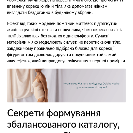
впевнену корекцію ліній тіла, яка допомагає жінкам
виглядати бездоганно в будь-якому вбранні.
Ефект від таких моделей помітний миттєво: підтягнутий
живіт, стрункіші стегна та спокуслива, чітко окреслена лінія
талії з'являються без жодного дискомфорту. Сучасні
матеріали м'яко моделюють силует, не перетискаючи тіло,
завдяки чому правильно підібрана білизна для корекції
фігури оптом дозволяє дарувати покупчиням той самий
«вау-ефект», який виправдовує очікування з першої примірки.
Секрети формування
збалансованого каталогу,