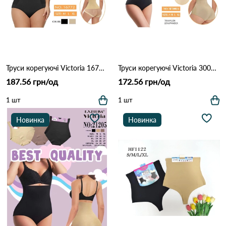
Труси корегуючі Victoria 16772 13с Різні кольори
Труси корегуючі Victoria 30024 11д Різні кольори
187.56 грн/од
172.56 грн/од
1 шт
1 шт
Новинка
Новинка