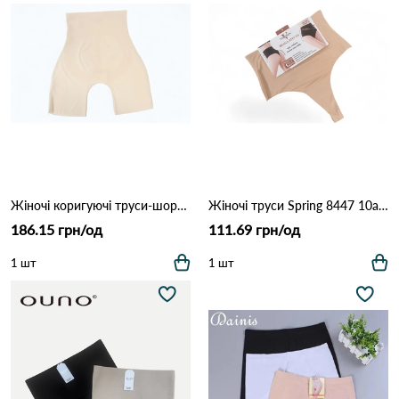
Жіночі коригуючі труси-шорти Magic Trousers з ефектом утяжки та Push-Up (Опт) 613 Бежевий
Жіночі труси Spring 8447 10а Бежевий
186.15 грн/од
111.69 грн/од
1 шт
1 шт