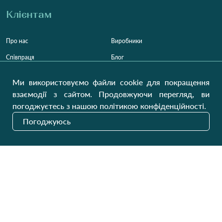
Клієнтам
Про нас
Виробники
Співпраця
Блог
Контакти
Відгуки
Ми використовуємо файли cookie для покращення
Оплата та доставка
взаємодії з сайтом. Продовжуючи перегляд, ви
погоджуєтесь з нашою політикою конфіденційності.
Обмін та повернення
Погоджуюсь
Мапа сайту
Категорії
Контакти
Для жінок
+38 (073) 707-00-45
+380 (99) 302-84-98
Для чоловіків
+380 (99) 387-81-50
Замовити дзвінок
Для дітей
Пн-Пт
9:00 - 16:00
Cб
9:00 - 13:00
Домашній текстиль