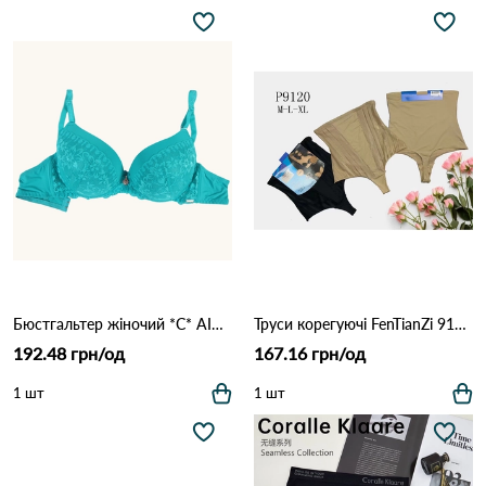
Бюстгальтер жіночий *C* AIMINA 1750 1,1 Зелений
Труси корегуючі FenTianZi 9120 10а Різні кольори
192.48 грн/од
167.16 грн/од
1 шт
1 шт