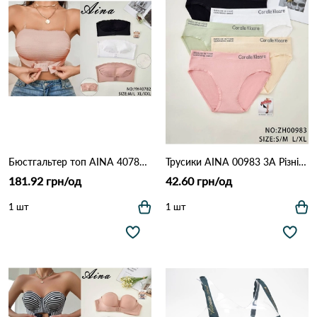
Бюстгальтер топ AINA 40782 Різні кольори
Трусики AINA 00983 3А Різні кольори
181.92 грн/од
42.60 грн/од
1 шт
1 шт