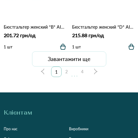
Бюстгальтер женский *B* AIMINA 5388 16,2 Темно рожевий
Бюстгальтер женский *D* AIMINA 3313 6.3 Молочний
201.72 грн/од
215.88 грн/од
1 шт
1 шт
Завантажити ще
2
4
1
...
Клієнтам
Про нас
Виробники