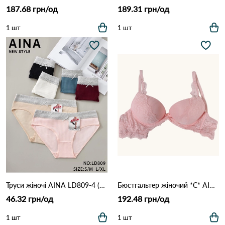
187.68 грн/од
189.31 грн/од
1 шт
1 шт
Труси жіночі AINA LD809-4 (5В) Різні кольори
Бюстгальтер жіночий *C* AIMINA 1765 3,2 Персиковий
46.32 грн/од
192.48 грн/од
1 шт
1 шт