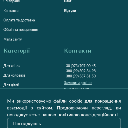
Співпраця
Блог
Контакти
Відгуки
Оплата та доставка
Обмін та повернення
Мапа сайту
Категорії
Контакти
Для жінок
+38 (073) 707-00-45
+380 (99) 302-84-98
Для чоловіків
+380 (99) 387-81-50
Замовити дзвінок
Для дітей
Пн-Пт
9:00 - 16:00
Cб
9:00 - 13:00
Домашній текстиль
НД
Вихідний
Ми використовуємо файли cookie для покращення
взаємодії з сайтом. Продовжуючи перегляд, ви
Україна, Луцьк, 43000
погоджуєтесь з нашою політикою конфіденційності.
Відкрити на карті
Погоджуюсь
Наші оновлення