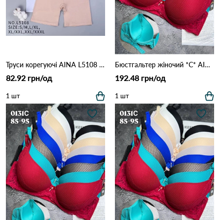
Труси корегуючі AINA L5108 (11В) Різні кольори
Бюстгальтер жіночий *C* AIMINA 0131 2,2 Зелений
82.92 грн/од
192.48 грн/од
1 шт
1 шт