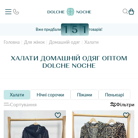
1
5
1
Вже придбали
товарів!
Головна
Для жінок
Домашній одяг
Халати
ХАЛАТИ ДОМАШНІЙ ОДЯГ ОПТОМ
DOLCHE NOCHE
Халати
Нічні сорочки
Піжами
Пеньюарі
Сортування
Фільтри