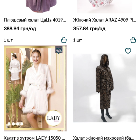
Плюшевый халат ЦаЦа 4019 Фіолетовий
Жіночий Халат ARAZ 4909 Різні кольори
388.94 грн/од
357.84 грн/од
1 шт
1 шт
Халат з хутром LADY 15050 Білий
Халат жіночий махровий (батал) 9906 Дрібний леопард