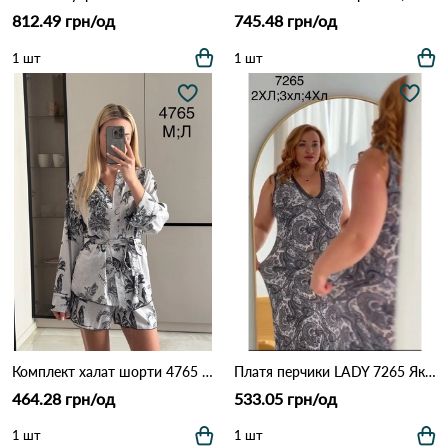
812.49 грн/од
745.48 грн/од
1 шт
1 шт
Комплект халат шорти 4765 Сафарі
Платя перчики LADY 7265 Як на фото
464.28 грн/од
533.05 грн/од
1 шт
1 шт