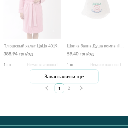
Плюшевый халат ЦаЦа 4019 світло рожевий
Шапка банна Душа компаніі 4021 Як на фото
388.94 грн/од
59.40 грн/од
1 шт
Немає в наявності
1 шт
Немає в наявності
Завантажити ще
2
1