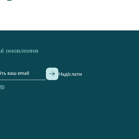
і оновлення
Надіслати