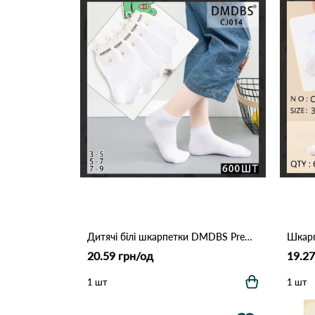
Дитячі білі шкарпетки DMDBS Premium Cotton (Опт) CL014 Білий
20.59 грн/од
19.27
1 шт
1 шт