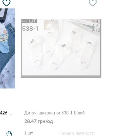
Шкарпетки підліток Корона CY426 Різні кольори
Дитячі шкарпетки 538-1 Білий
28.47 грн/од
1 шт
Немає в наявності