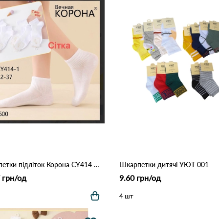
Шкарпетки підліток Корона CY414 Білий
Шкарпетки дитячі УЮТ 001
 грн/од
9.60 грн/од
4 шт