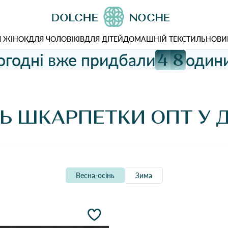
 ЖІНОК
ДЛЯ ЧОЛОВІКІВ
ДЛЯ ДІТЕЙ
ДОМАШНІЙ ТЕКСТИЛЬ
НОВИ
огодні вже придбали
одини
4
8
НЬ ШКАРПЕТКИ ОПТ У 
Весна-осінь
Зима