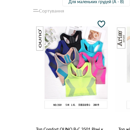
Для маленьких грудей (А - В)
Сортування
Топ Comfort OUNO B-C 3501 Різні кольори