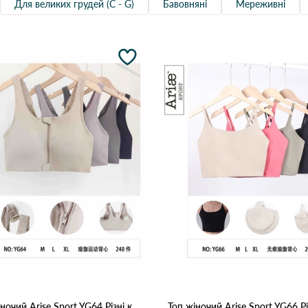
Для великих грудей (С - G)
Бавовняні
Мереживні
Топ жіночий Arise Sport YG64 Різні кольори