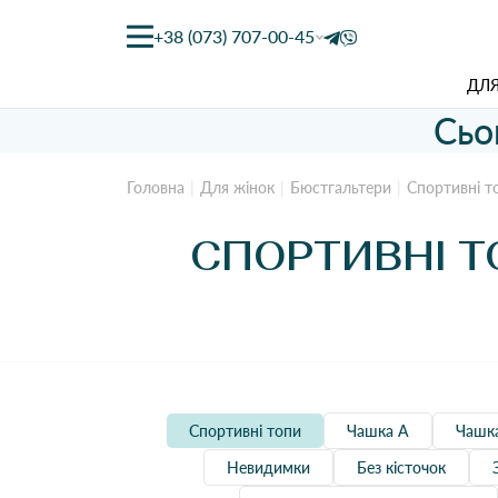
+38 (073) 707-00-45
ДЛЯ
Сьо
Головна
Для жінок
Бюстгальтери
Спортивні т
СПОРТИВНІ Т
Спортивні топи
Чашка А
Чашк
Невидимки
Без кісточок