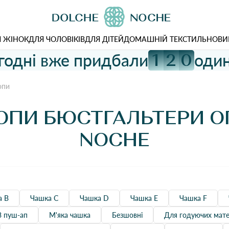
 ЖІНОК
ДЛЯ ЧОЛОВІКІВ
ДЛЯ ДІТЕЙ
ДОМАШНІЙ ТЕКСТИЛЬ
НОВИ
годні вже придбали
один
1
2
0
опи
ОПИ БЮСТГАЛЬТЕРИ 
NOCHE
а B
Чашка C
Чашка D
Чашка Е
Чашка F
З пуш-ап
М'яка чашка
Безшовні
Для годуючих мате