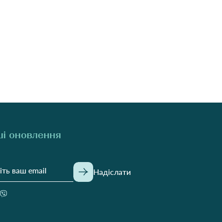
і оновлення
Надіслати