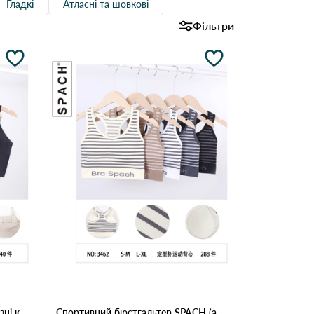
Гладкі
Атласні та шовкові
Фільтри
Топ жіночий Arise Sport YG66 Різні кольори
Спортивний бюстгальтер SPACH (арт. 3462), Різні кольори