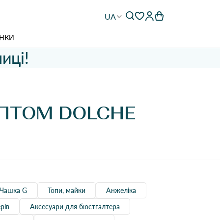
UA
НКИ
иці!
ОПТОМ DOLCHE
Чашка G
Топи, майки
Анжеліка
рів
Aксесуари для бюстгалтера