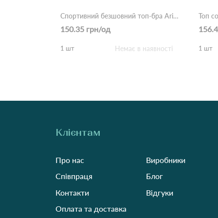
Спортивний безшовний топ-бра Ariae Sport (Опт) 83057 Різні кольори
150.35 грн/од
156.4
1 шт
Немає в наявності
1 шт
Клієнтам
Про нас
Виробники
Співпраця
Блог
Контакти
Відгуки
Оплата та доставка