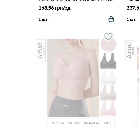
163.56 грн/од
237.6
1 шт
1 шт