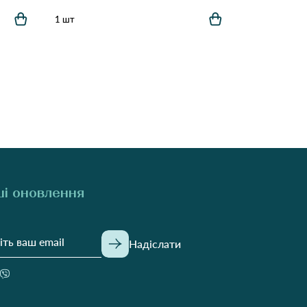
1 шт
і оновлення
Надіслати