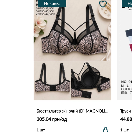
Новинка
Н
Бюстгальтер жіночий (D) MAGNOLIA 9844 Пітон
305.04 грн/од
44.88
1 шт
1 шт