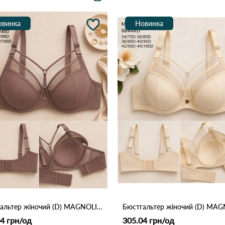
овинка
Новинка
Бюстгальтер жіночий (D) MAGNOLIA 9844 Кофейний
4 грн/од
305.04 грн/од