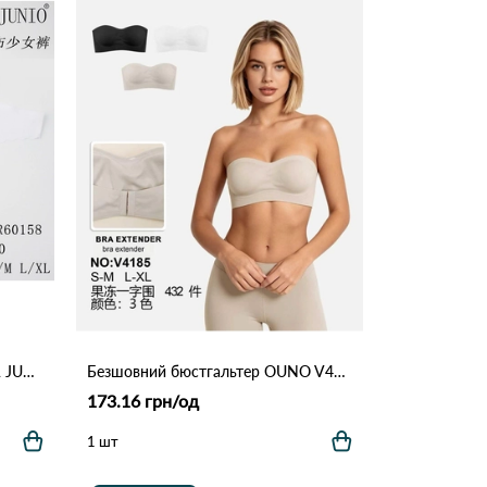
Жіночі безшовні трусики ROSA JUNIO HR60158 Різні кольори
Безшовний бюстгальтер OUNO V4185 (S-M / L-XL) Різні кольори
173.16 грн/од
1 шт