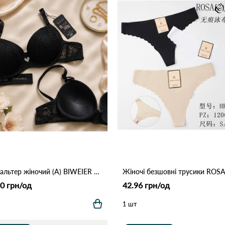
Бюстгальтер жіночий (A) BIWEIER 88272-1 Чорний
0 грн/од
42.96 грн/од
1 шт