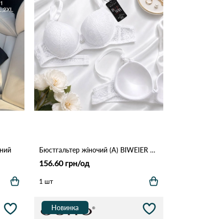
рний
Бюстгальтер жіночий (A) BIWEIER 88272-1 Білий
156.60 грн/од
1 шт
Новинка