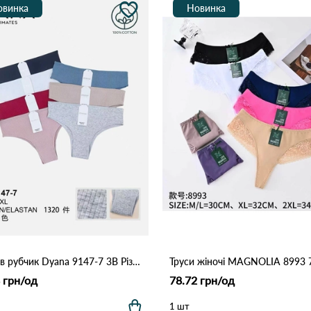
овинка
Новинка
Труси в рубчик Dyana 9147-7 3В Різні кольори
 грн/од
78.72 грн/од
1 шт