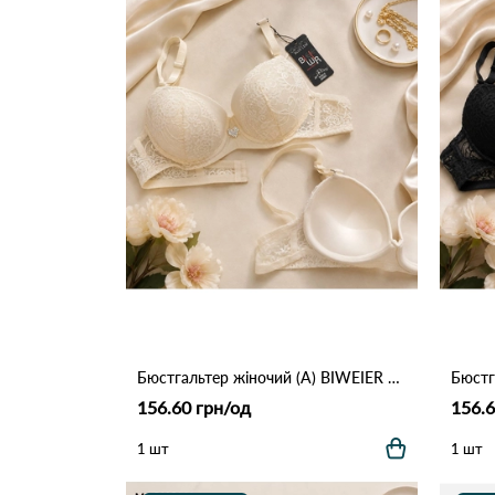
Бюстгальтер жіночий (A) BIWEIER 88272-1 Бежевий
156.60 грн/од
156.6
1 шт
1 шт