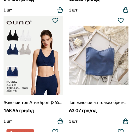
1 шт
1 шт
Жіночий топ Arise Sport (3652) Різні кольори
Топ жіночий на тонких бретелях 161 # Голубий
168.96 грн/од
63.07 грн/од
1 шт
1 шт