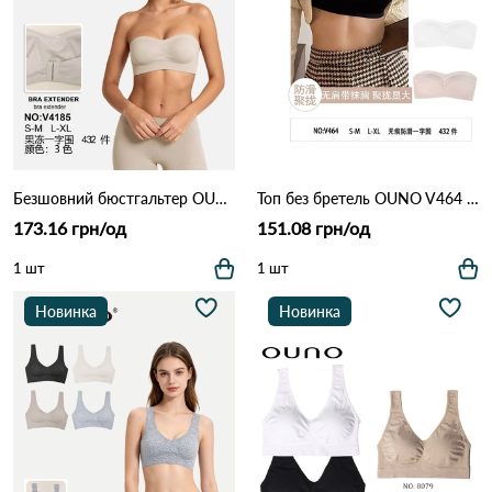
Безшовний бюстгальтер OUNO V4185 (S-M / L-XL) Різні кольори
Топ без бретель OUNO V464 Різні кольори
173.16 грн/од
151.08 грн/од
1 шт
1 шт
Новинка
Новинка