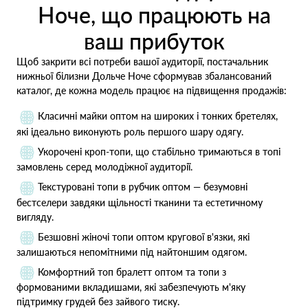
Ноче, що працюють на
ваш прибуток
Щоб закрити всі потреби вашої аудиторії, постачальник
нижньої білизни Дольче Ноче сформував збалансований
каталог, де кожна модель працює на підвищення продажів:
Класичні майки оптом на широких і тонких бретелях,
які ідеально виконують роль першого шару одягу.
Укорочені кроп-топи, що стабільно тримаються в топі
замовлень серед молодіжної аудиторії.
Текстуровані топи в рубчик оптом — безумовні
бестселери завдяки щільності тканини та естетичному
вигляду.
Безшовні жіночі топи оптом кругової в'язки, які
залишаються непомітними під найтоншим одягом.
Комфортний топ бралетт оптом та топи з
формованими вкладишами, які забезпечують м'яку
підтримку грудей без зайвого тиску.