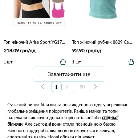
Топ жіночий Arise Sport YG17 Різні кольори
Топ жіночий рубчик 8829 Салатовий
218.09 грн/од
92.90 грн/од
1 шт
1 шт
Завантажити ще
2
20
1
...
Сучасний ринок білизни та повсякденного одягу переживає
глобальне зміщення пріоритетів. Раніше майки та топи
належали виключно до категорії натільної або
спідньої
білизни
. Але сьогодні вони стали повноцінною базою
жіночого гардероба, яка легко інтегрується в кежуал,
спортивні та навіть ділові образи під жакет.