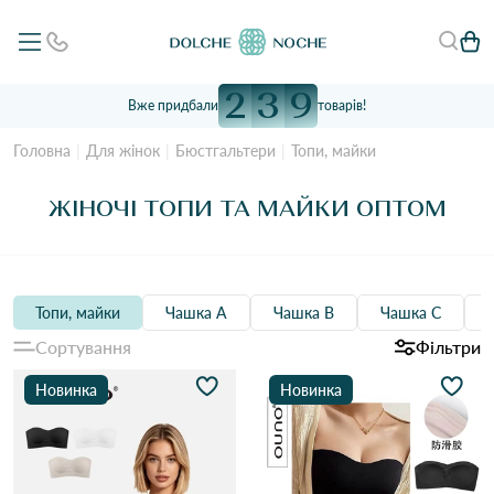
2
3
9
Вже придбали
товарів!
Головна
Для жінок
Бюстгальтери
Топи, майки
ЖІНОЧІ ТОПИ ТА МАЙКИ ОПТОМ
Топи, майки
Чашка А
Чашка B
Чашка C
Сортування
Фільтри
Новинка
Новинка