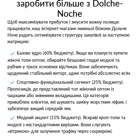
заробити більше з Dolche-
Noche
Щоб максимізувати прибуток і змусити кожну полицю
працювати, наш інтернет-магазин нижньої білизни Дольче
Ноче радить оптимізувати структуру закупівлі за наступною
матрицею:
Базове ядро (60% бюджету). Якщо ви плануєте купити
жіночі топи оптом, обирайте безшовні гладкі моделі та
рубчик у трьох основних відтінках. Вони забезпечують
щоденний стабільний виторг, адже потрібні абсолютно всім.
Спортивно-функціональний сегмент (25% бюджету).
Пропозиція, де представлений топ жіночий оптом із
чашками або знімними вкладишами. Ця категорія
приваблює клієнток, які шукають заміну жорстким ліфам, і
забезпечує вищий середній чек.
Модний акцент (15% бюджету). Яскраві кроп-топи та
моделі з нестандартними вирізами. Вони слугують
«вітриною» для залучення трафіку через соцмережі.