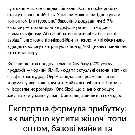
Гуртовий магазин спідньої білизни Dolche noche робить
ставку на зносостійкість. У нас ви можете вигідно купити
топ оптом із натуральної бавовни з додаванням 5-7%
еластану — такі вироби не деформуються та чудово
тримають форму. Або ж обрати спортивні чи безшовні
варіації, виготовлені з мікрофібри та нейлону, які ефективно
відводять вологу і витримують понад 100 циклів прання без
втрати кольору.
Колірна палітра поєднує комерційну базу (80% успіху
продажів — чорний, білий, нюд) та актуальні сезонні відтінки
(графіт, хакі, пудра). Окрім стандартної розмірної сітки
«норма», у нас можна купити майки жіночі оптом і топи в
універсальних розмірах (One Size), що значно спрощує
закупівлю й убезпечує ваш бізнес від залишків на складах.
Експертна формула прибутку:
як вигідно купити жіночі топи
оптом, базові майки та