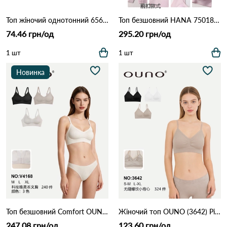
Топ жіночий однотонний 656 Оранжевий
Топ безшовний HANA 75018 Різні кольори
74.46 грн/од
295.20 грн/од
1 шт
1 шт
Новинка
Топ безшовний Comfort OUNO B-C 4168 Різні кольори
Жіночий топ OUNO (3642) Різні кольори
247.08 грн/од
123.60 грн/од