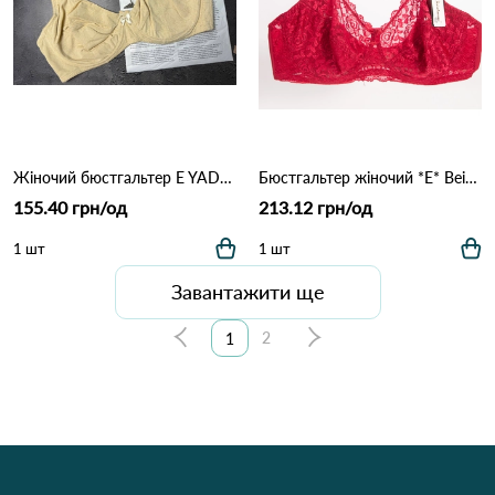
Жіночий бюстгальтер E YADAILI 1981 3,1 Бежевий
Бюстгальтер жіночий *E* Beisdanna 408-55 4,2 Бордовий
155.40 грн/од
213.12 грн/од
1 шт
1 шт
Завантажити ще
2
1