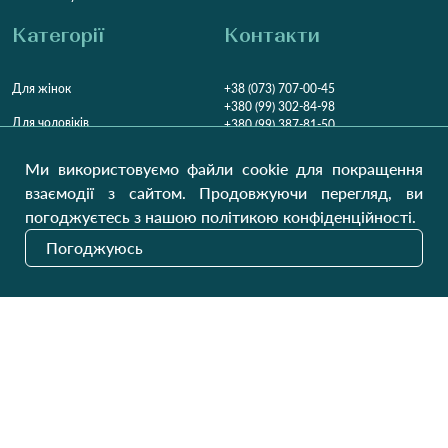
Категорії
Контакти
Для жінок
+38 (073) 707-00-45
+380 (99) 302-84-98
Для чоловіків
+380 (99) 387-81-50
Замовити дзвінок
Для дітей
Ми використовуємо файли cookie для покращення
Пн-Пт
9:00 - 16:00
Cб
9:00 - 13:00
Домашній текстиль
взаємодії з сайтом. Продовжуючи перегляд, ви
НД
Вихідний
погоджуєтесь з нашою політикою конфіденційності.
Україна, Луцьк, 43000
Погоджуюсь
Відкрити на карті
Наші оновлення
Надіслати