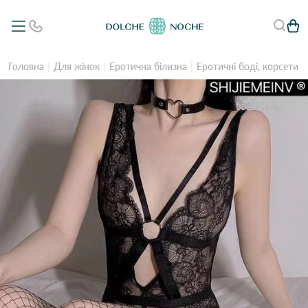
Головна
Для жінок
Еротична білизна
Еротичні боді, корсети 