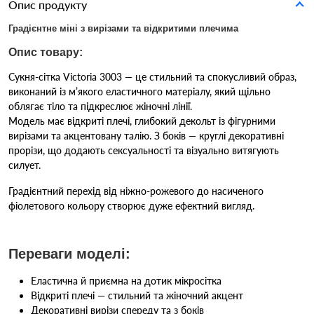
Опис продукту
Градієнтне міні з вирізами та відкритими плечима
Опис товару:
Сукня-сітка Victoria 3003 — це стильний та спокусливий образ,
виконаний із м’якого еластичного матеріалу, який щільно
облягає тіло та підкреслює жіночні лінії.
Модель має відкриті плечі, глибокий декольт із фігурними
вирізами та акцентовану талію. З боків — круглі декоративні
прорізи, що додають сексуальності та візуально витягують
силует.
Градієнтний перехід від ніжно-рожевого до насиченого
фіолетового кольору створює дуже ефектний вигляд.
Переваги моделі:
Еластична й приємна на дотик мікросітка
Відкриті плечі — стильний та жіночний акцент
Декоративні вирізи спереду та з боків