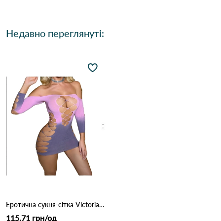
Недавно переглянуті:
Еротична сукня-сітка Victoria 3003 Рожево фіолетовий
115.71 грн/од