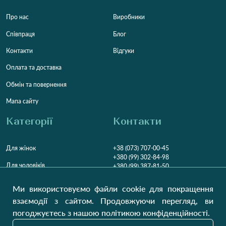
Про нас
Виробники
Співпраця
Блог
Контакти
Відгуки
Оплата та доставка
Обмін та повернення
Мапа сайту
Категорії
Контакти
Для жінок
+38 (073) 707-00-45
+380 (99) 302-84-98
Для чоловіків
+380 (99) 387-81-50
Замовити дзвінок
Для дітей
Ми використовуємо файли cookie для покращення
Пн-Пт
9:00 - 16:00
Cб
9:00 - 13:00
Домашній текстиль
взаємодії з сайтом. Продовжуючи перегляд, ви
НД
Вихідний
погоджуєтесь з нашою політикою конфіденційності.
Україна, Луцьк, 43000