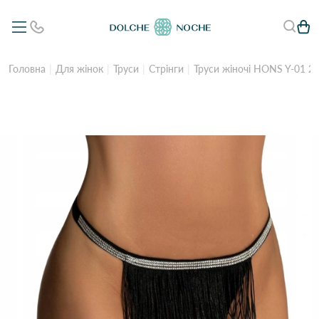
Головна
Для жінок
Труси
Стрінги
Труси жіночі HONS Y-01 2а