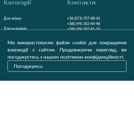
Категорії
Контакти
Для жінок
+38 (073) 707-00-45
+380 (99) 302-84-98
Для чоловіків
+380 (99) 387-81-50
Замовити дзвінок
Для дітей
Ми використовуємо файли cookie для покращення
Пн-Пт
9:00 - 16:00
Cб
9:00 - 13:00
Домашній текстиль
взаємодії з сайтом. Продовжуючи перегляд, ви
НД
Вихідний
погоджуєтесь з нашою політикою конфіденційності.
Україна, Луцьк, 43000
Погоджуюсь
Відкрити на карті
Наші оновлення
Надіслати