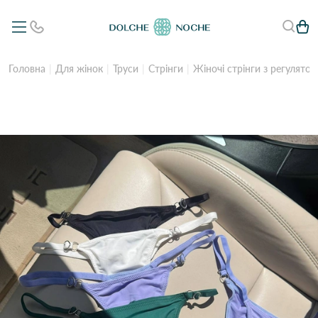
Головна
Для жінок
Труси
Стрінги
Жіночі стрінги з регулято