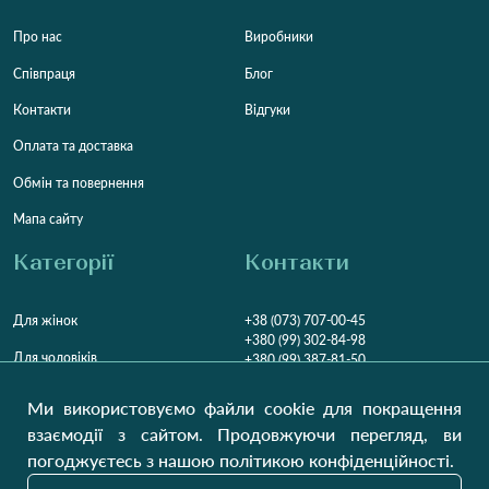
Про нас
Виробники
Співпраця
Блог
Контакти
Відгуки
Оплата та доставка
Обмін та повернення
Мапа сайту
Категорії
Контакти
Для жінок
+38 (073) 707-00-45
+380 (99) 302-84-98
Для чоловіків
+380 (99) 387-81-50
Замовити дзвінок
Для дітей
Ми використовуємо файли cookie для покращення
Пн-Пт
9:00 - 16:00
Cб
9:00 - 13:00
Домашній текстиль
взаємодії з сайтом. Продовжуючи перегляд, ви
НД
Вихідний
погоджуєтесь з нашою політикою конфіденційності.
Україна, Луцьк, 43000