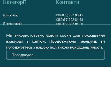
Категорії
Контакти
Для жінок
+38 (073) 707-00-45
+380 (99) 302-84-98
Для чоловіків
+380 (99) 387-81-50
Замовити дзвінок
Для дітей
Ми використовуємо файли cookie для покращення
Пн-Пт
9:00 - 16:00
Cб
9:00 - 13:00
Домашній текстиль
взаємодії з сайтом. Продовжуючи перегляд, ви
НД
Вихідний
погоджуєтесь з нашою політикою конфіденційності.
Україна, Луцьк, 43000
Погоджуюсь
Відкрити на карті
Наші оновлення
Надіслати