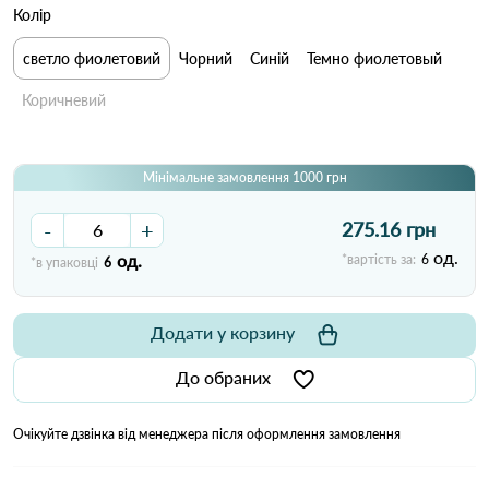
Колір
светло фиолетовий
Чорний
Синій
Темно фиолетовый
Коричневий
Мінімальне замовлення 1000 грн
-
+
275.16 грн
од.
од.
*вартість за:
6
*в упаковці
6
Додати у корзину
До обраних
Очікуйте дзвінка від менеджера після оформлення замовлення