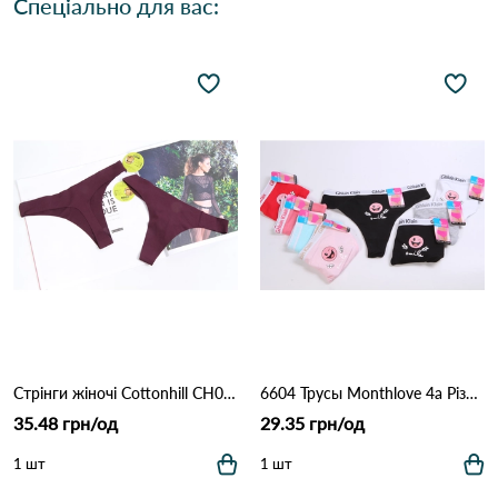
Спеціально для вас:
Стрінги жіночі Cottonhill CH0610 Марсала
6604 Трусы Monthlove 4а Різні кольори
35.48 грн/од
29.35 грн/од
1 шт
1 шт