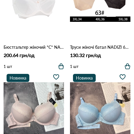
Бюстгальтер жіночий *C* NADIZI 0018 Білий
Труси жіночі батал NADIZI 63 12с Різні кольори
200.64 грн/од
130.32 грн/од
1 шт
1 шт
Новинка
Новинка