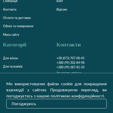
Співпраця
Блог
Контакти
Відгуки
Оплата та доставка
Обмін та повернення
Мапа сайту
Категорії
Контакти
Для жінок
+38 (073) 707-00-45
+380 (99) 302-84-98
Для чоловіків
+380 (99) 387-81-50
Замовити дзвінок
Для дітей
Пн-Пт
9:00 - 16:00
Cб
9:00 - 13:00
Ми використовуємо файли cookie для покращення
Домашній текстиль
НД
Вихідний
взаємодії з сайтом. Продовжуючи перегляд, ви
погоджуєтесь з нашою політикою конфіденційності.
Україна, Луцьк, 43000
Відкрити на карті
Погоджуюсь
Наші оновлення