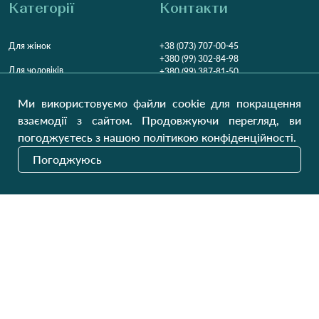
Категорії
Контакти
Для жінок
+38 (073) 707-00-45
+380 (99) 302-84-98
Для чоловіків
+380 (99) 387-81-50
Замовити дзвінок
Для дітей
Ми використовуємо файли cookie для покращення
Пн-Пт
9:00 - 16:00
Cб
9:00 - 13:00
Домашній текстиль
взаємодії з сайтом. Продовжуючи перегляд, ви
НД
Вихідний
погоджуєтесь з нашою політикою конфіденційності.
Україна, Луцьк, 43000
Погоджуюсь
Відкрити на карті
Наші оновлення
Надіслати