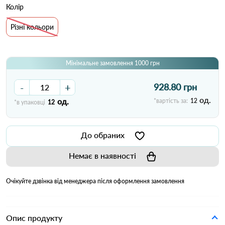
Колір
Різні кольори
Мінімальне замовлення 1000 грн
-
+
928.80 грн
од.
од.
*вартість за:
12
*в упаковці
12
До обраних
Немає в наявності
Очікуйте дзвінка від менеджера після оформлення замовлення
Опис продукту