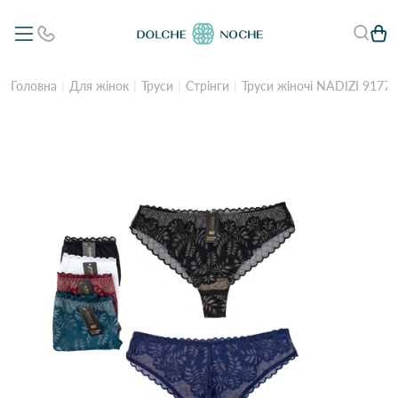
Головна
Для жінок
Труси
Стрінги
Труси жіночі NADIZI 9177 6