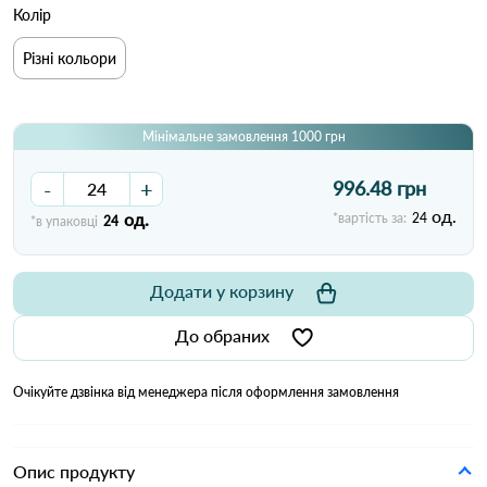
Колір
Різні кольори
Мінімальне замовлення 1000 грн
-
+
996.48 грн
од.
од.
*вартість за:
24
*в упаковці
24
Додати у корзину
До обраних
Очікуйте дзвінка від менеджера після оформлення замовлення
Опис продукту