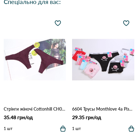
Спеціально для вас:
Стрінги жіночі Cottonhill CH0610 Марсала
6604 Трусы Monthlove 4а Різні кольори
35.48 грн/од
29.35 грн/од
1 шт
1 шт