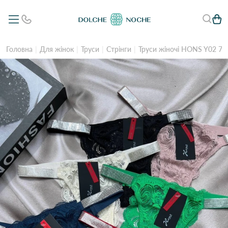
Головна
Для жінок
Труси
Стрінги
Труси жіночі HONS Y02 7в 