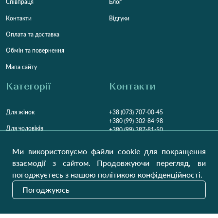
Співпраця
Блог
Контакти
Відгуки
Оплата та доставка
Обмін та повернення
Мапа сайту
Категорії
Контакти
Для жінок
+38 (073) 707-00-45
+380 (99) 302-84-98
Для чоловіків
+380 (99) 387-81-50
Замовити дзвінок
Для дітей
Ми використовуємо файли cookie для покращення
Пн-Пт
9:00 - 16:00
Cб
9:00 - 13:00
Домашній текстиль
взаємодії з сайтом. Продовжуючи перегляд, ви
НД
Вихідний
погоджуєтесь з нашою політикою конфіденційності.
Україна, Луцьк, 43000
Погоджуюсь
Відкрити на карті
Наші оновлення