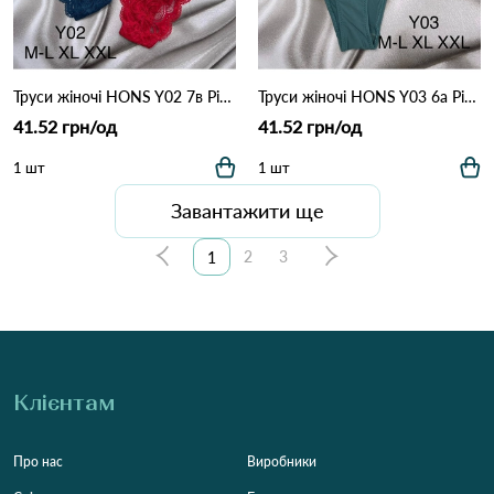
Труси жіночі HONS Y02 7в Різні кольори
Труси жіночі HONS Y03 6а Різні кольори
41.52 грн/од
41.52 грн/од
1 шт
1 шт
Завантажити ще
2
3
1
Клієнтам
Про нас
Виробники