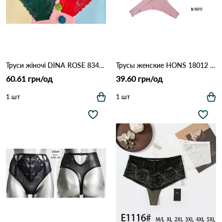
Труси жіночі DINA ROSE 8347 4с Різні кольори
Трусы женские HONS 18012 3с Різні кольори
60.61 грн/од
39.60 грн/од
1 шт
1 шт