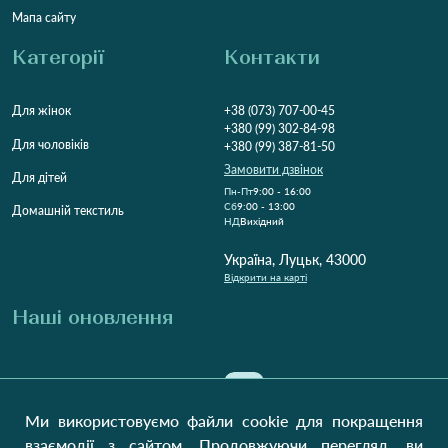
Мапа сайту
Категорії
Контакти
Для жінок
+38 (073) 707-00-45
+380 (99) 302-84-98
Для чоловіків
+380 (99) 387-81-50
Замовити дзвінок
Для дітей
Пн-Пт
9:00 - 16:00
Cб
9:00 - 13:00
Домашній текстиль
НД
Вихідний
Україна, Луцьк, 43000
Відкрити на карті
Наші оновлення
Надіслати
Ми використовуємо файли cookie для покращення
взаємодії з сайтом. Продовжуючи перегляд, ви