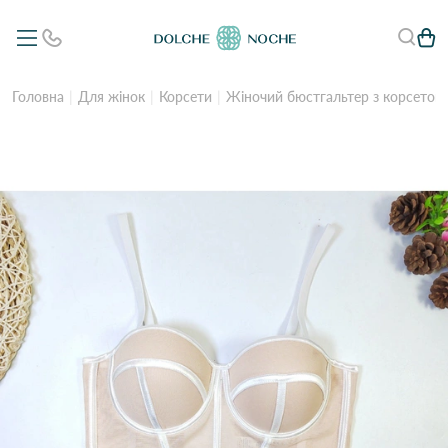
Головна
Для жінок
Корсети
Жіночий бюстгальтер з корсетом