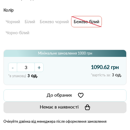
Колір
Чорний
Білий
Бежево чорний
Бежево білий
Чорно-білий
Мінімальне замовлення 1000 грн
-
+
1090.62 грн
од.
од.
*вартість за:
3
*в упаковці
3
До обраних
Немає в наявності
Очікуйте дзвінка від менеджера після оформлення замовлення