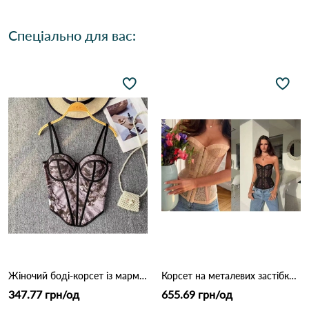
Спеціально для вас:
Жіночий боді-корсет із мармуровим принтом 9925 Сіро-фіолетовий
Корсет на металевих застібках 3212 Бежевий
347.77 грн/од
655.69 грн/од