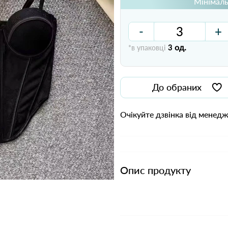
Мінімаль
-
+
од.
*в упаковці
3
До обраних
Очікуйте дзвінка від менед
Опис продукту