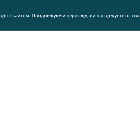
дії з сайтом. Продовжуючи перегляд, ви погоджуєтесь з н
Категорії
Контакти
Наш
Для жінок
+38 (073) 707-00-45
+380 (99) 302-84-98
Для чоловіків
+380 (99) 387-81-50
Для дітей
Замовити дзвінок
Пн-Пт
9:00 - 16:00