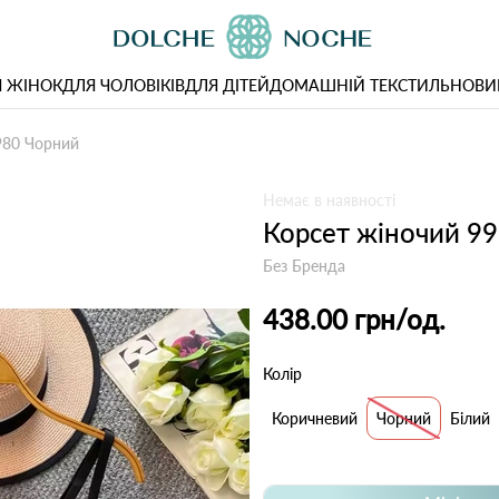
 ЖІНОК
ДЛЯ ЧОЛОВІКІВ
ДЛЯ ДІТЕЙ
ДОМАШНІЙ ТЕКСТИЛЬ
НОВИ
980 Чорний
Немає в наявності
Корсет жіночий 9
Без Бренда
438.00 грн
/од.
Колір
Коричневий
Чорний
Білий