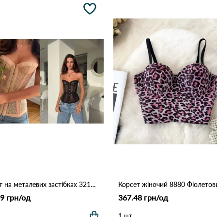
Корсет на металевих застібках 3212 Бежевий
Корсет жіночий 8880 Фіолетов
9 грн/од
367.48 грн/од
1 шт