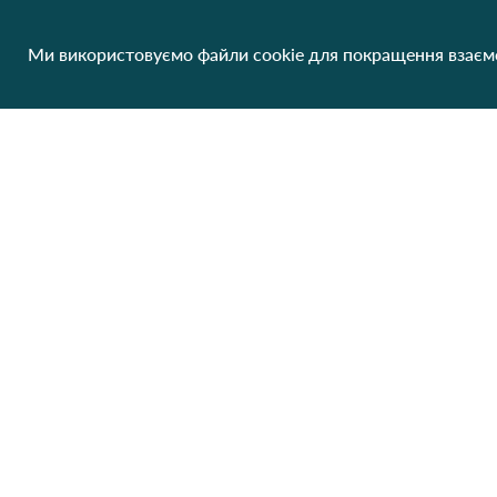
Ми використовуємо файли cookie для покращення взаємо
Корсет жіночий 9980 Чорний
438.00 грн/од
1 шт
Немає в наявності
Клієнтам
Про нас
Виробники
Співпраця
Блог
Контакти
Відгуки