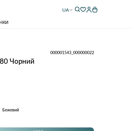
UA
НКИ
000001543_000000022
980 Чорний
Бежевий