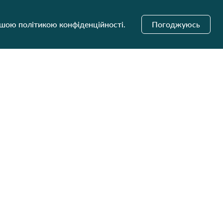
ашою політикою конфіденційності.
Погоджуюсь
і оновлення
Надіслати