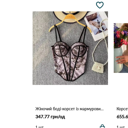
Жіночий боді-корсет із мармуровим принтом 9925 Сіро-фіолетовий
347.77 грн/од
655.6
1 шт
1 шт