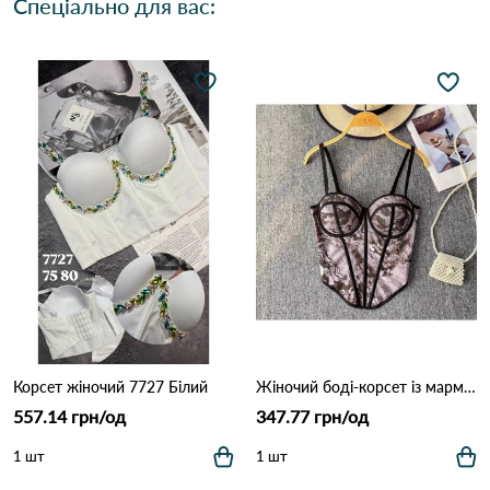
Спеціально для вас:
Корсет жіночий 7727 Білий
Жіночий боді-корсет із мармуровим принтом 9925 Сіро-фіолетовий
557.14 грн/од
347.77 грн/од
1 шт
1 шт