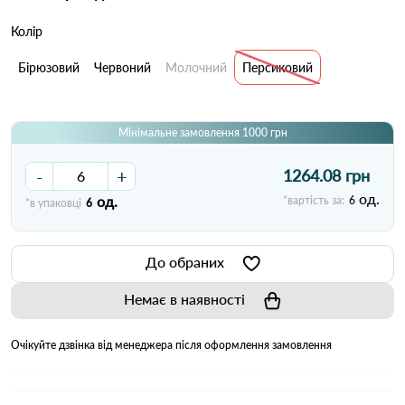
Колір
Бірюзовий
Червоний
Молочний
Персиковий
Мінімальне замовлення 1000 грн
-
+
1264.08 грн
од.
од.
*вартість за:
6
*в упаковці
6
До обраних
Немає в наявності
Очікуйте дзвінка від менеджера після оформлення замовлення