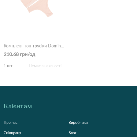
Комплект топ трусіки Dominant 5650-18 Персиковий
210.68 грн/од
1 шт
Немає в наявності
Клієнтам
Про нас
Виробники
Співпраця
Блог