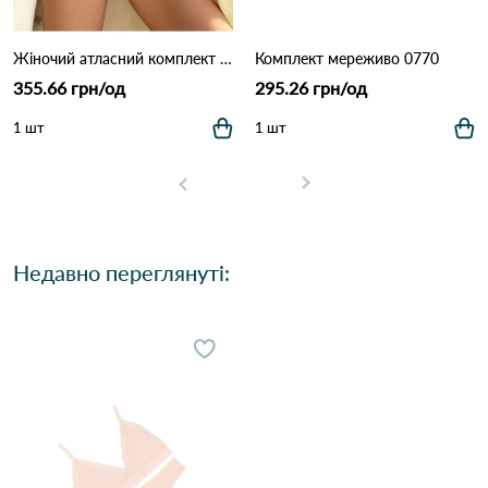
Жіночий атласний комплект білизни: бюстгальтер на кісточках та трусики (Опт) 5567 Айворі
Комплект мереживо 0770
355.66 грн/од
295.26 грн/од
1 шт
1 шт
Недавно переглянуті: