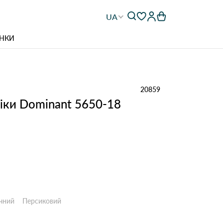
UA
НКИ
20859
іки Dominant 5650-18
чний
Персиковий