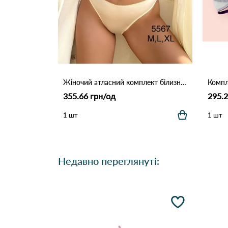
Жіночий атласний комплект білизни: бюстгальтер на кісточках та трусики (Опт) 5567 Айворі
Компл
355.66 грн/од
295.2
1 шт
1 шт
Недавно переглянуті: