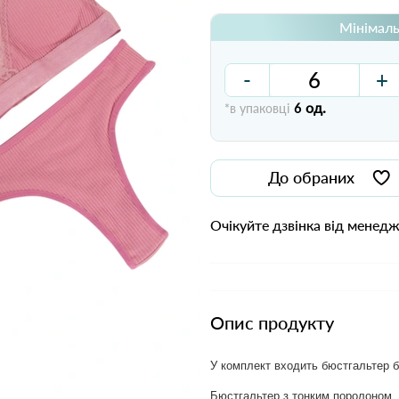
Мінімаль
-
+
од.
*в упаковці
6
До обраних
Очікуйте дзвінка від менед
Опис продукту
У комплект входить бюстгальтер бе
Бюстгальтер з тонким поролоном,