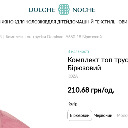
 ЖІНОК
ДЛЯ ЧОЛОВІКІВ
ДЛЯ ДІТЕЙ
ДОМАШНІЙ ТЕКСТИЛЬ
НОВИ
B
Комплект топ трусіки Dominant 5650-18 Бірюзовий
В наявності
Комплект топ трус
Бірюзовий
KOZA
210.68 грн
/од.
Колір
Бірюзовий
Червоний
Моло