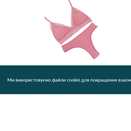
Ми використовуємо файли cookie для покращення взаємо
Комплект топ трусіки Dominant 5650-18 Бірюзовий
210.68 грн/од
1 шт