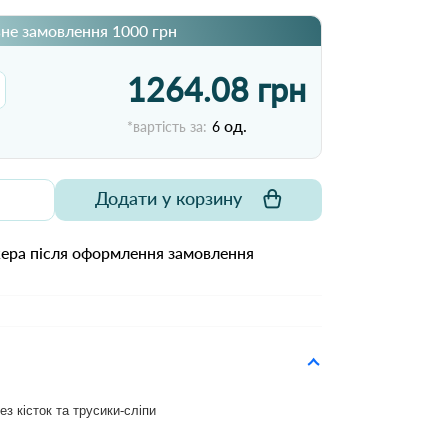
не замовлення 1000 грн
1264.08 грн
од.
*вартість за:
6
Додати у корзину
жера після оформлення замовлення
з кісток та трусики-сліпи