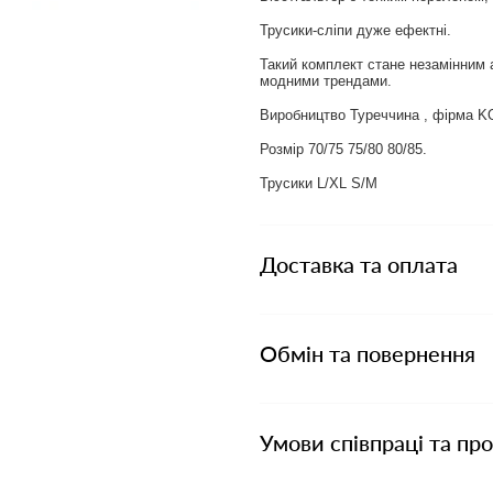
Трусики-сліпи дуже ефектні.
Такий комплект стане незамінним а
модними трендами.
Виробництво Туреччина , фірма K
Розмір 70/75 75/80 80/85.
Трусики L/XL S/M
Доставка та оплата
Обмін та повернення
Умови співпраці та пр