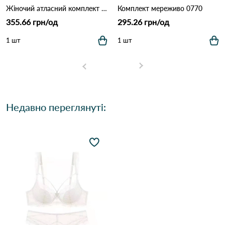
Жіночий атласний комплект білизни: бюстгальтер на кісточках та трусики (Опт) 5567 Айворі
Комплект мереживо 0770
355.66 грн/од
295.26 грн/од
1 шт
1 шт
Недавно переглянуті: