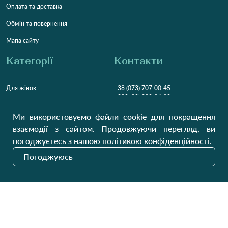
Оплата та доставка
Обмін та повернення
Мапа сайту
Категорії
Контакти
Для жінок
+38 (073) 707-00-45
+380 (99) 302-84-98
Для чоловіків
+380 (99) 387-81-50
Ми використовуємо файли cookie для покращення
Замовити дзвінок
Для дітей
взаємодії з сайтом. Продовжуючи перегляд, ви
Пн-Пт
9:00 - 16:00
Cб
9:00 - 13:00
Домашній текстиль
погоджуєтесь з нашою політикою конфіденційності.
НД
Вихідний
Погоджуюсь
Україна, Луцьк, 43000
Відкрити на карті
Наші оновлення