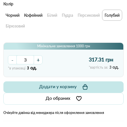
Колір
Чорний
Кофейний
Білий
Пудра
Персиковий
Голубий
Бірюзовий
Мінімальне замовлення 1000 грн
-
+
317.31 грн
од.
од.
*вартість за:
3
*в упаковці
3
Додати у корзину
До обраних
Очікуйте дзвінка від менеджера після оформлення замовлення