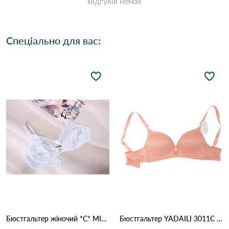
Відгуків немає
Спеціально для вас:
Бюстгальтер жіночий *C* MIS AITOR 8016 3.3 Білий
Бюстгальтер YADAILI 3011С 2,2 Персиковий