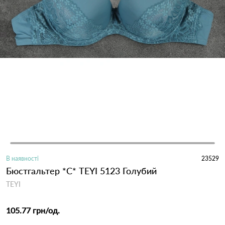
В наявності
23529
Бюстгальтер *С* TEYI 5123 Голубий
TEYI
105.77 грн
/од.