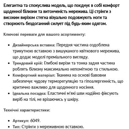
Елегантна та спокуслива модель, що поєднує в собі комфорт
щоденної білизни та витонченість мережива. Ці стрінги з
високим вирізом стегна візуально подовжують ноги та
створюють бездоганний силует під будь-яким одягом.
Ключові переваги для вашого асортименту:
Передня частина оздоблена
Дизайнерська вставка:
трикутною вставкою з вишуканого квіткового мережива,
що додає моделі преміального вигляду.
Глибокі вирізи та тонка задня частина
Трендовий крій:
роблять білизну максимально непомітною та стильною.
Тканина на основі бавовни
Комфортний матеріал:
забезпечує чудову терморегуляцію та гіпоалергенність, що
критично важливо для щоденного носіння.
Еластичні м'які шви надійно фіксують
Ідеальна посадка:
виріб на тілі, не врізаючись у шкіру.
Технічні характеристики:
6049.
Артикул:
Стрінги з мереживною вставкою.
Тип: