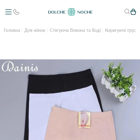
Головна
Для жінок
Стягуюча білизна та боді
Коригуючі труси