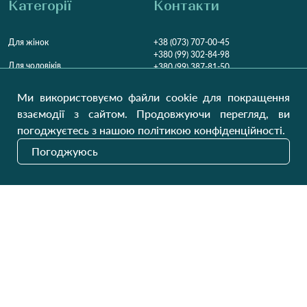
Категорії
Контакти
Для жінок
+38 (073) 707-00-45
+380 (99) 302-84-98
Для чоловіків
+380 (99) 387-81-50
Замовити дзвінок
Для дітей
Ми використовуємо файли cookie для покращення
Пн-Пт
9:00 - 16:00
Cб
9:00 - 13:00
Домашній текстиль
взаємодії з сайтом. Продовжуючи перегляд, ви
НД
Вихідний
погоджуєтесь з нашою політикою конфіденційності.
Україна, Луцьк, 43000
Погоджуюсь
Відкрити на карті
Наші оновлення
Надіслати