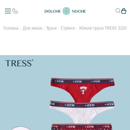
Головна
Для жінок
Труси
Стрінги
Жіночі труси TRESS 3226 6