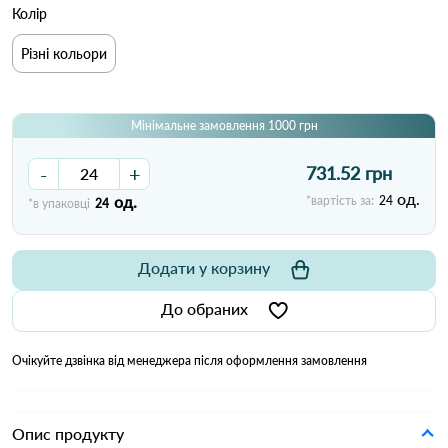
Колір
Різні кольори
Мінімальне замовлення 1000 грн
-
+
731.52 грн
од.
од.
*вартість за:
24
*в упаковці
24
Додати у корзину
До обраних
Очікуйте дзвінка від менеджера після оформлення замовлення
Опис продукту