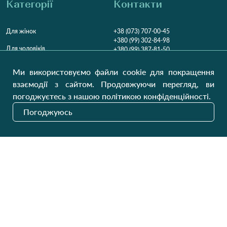
Категорії
Контакти
Для жінок
+38 (073) 707-00-45
+380 (99) 302-84-98
Для чоловіків
+380 (99) 387-81-50
Замовити дзвінок
Для дітей
Ми використовуємо файли cookie для покращення
Пн-Пт
9:00 - 16:00
Cб
9:00 - 13:00
Домашній текстиль
взаємодії з сайтом. Продовжуючи перегляд, ви
НД
Вихідний
погоджуєтесь з нашою політикою конфіденційності.
Україна, Луцьк, 43000
Погоджуюсь
Відкрити на карті
Наші оновлення
Надіслати