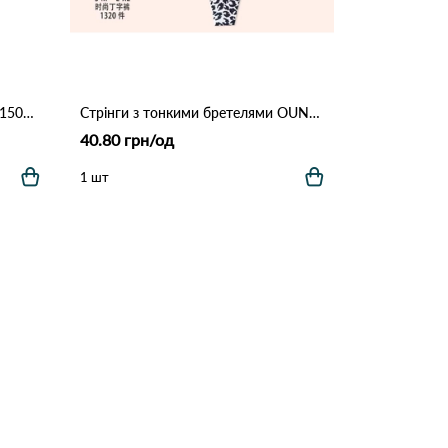
Жіночі стрінги з регуляторами 1501 Чорний
Стрінги з тонкими бретелями OUNO 10147 1с Різні кольори
40.80 грн/од
1 шт