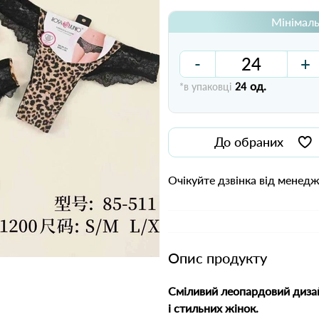
Мінімаль
-
+
од.
*в упаковці
24
До обраних
Очікуйте дзвінка від менед
Опис продукту
Сміливий леопардовий дизай
і стильних жінок.