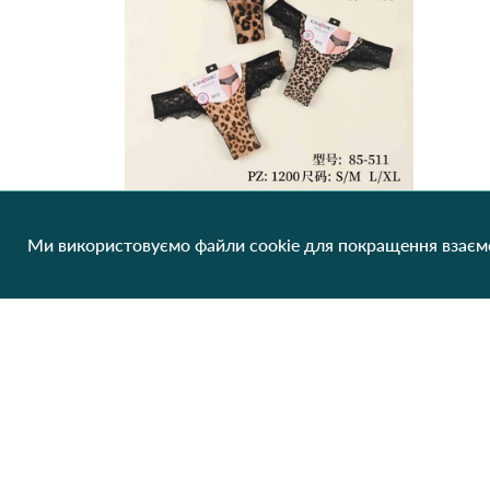
Ми використовуємо файли cookie для покращення взаємо
Жіночі труси-стрінги ROSA JUNIO 85-511 5В Різні кольори
42.36 грн/од
1 шт