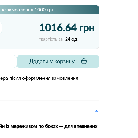
не замовлення 1000 грн
1016.64 грн
од.
*вартість за:
24
Додати у корзину
жера після оформлення замовлення
н із мереживом по боках — для впевнених