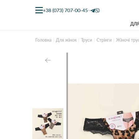
+38 (073) 707-00-45
ДЛЯ
Головна
Для жінок
Труси
Стрінги
Жіночі тру