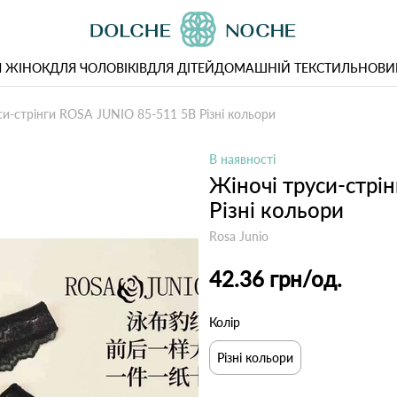
 ЖІНОК
ДЛЯ ЧОЛОВІКІВ
ДЛЯ ДІТЕЙ
ДОМАШНІЙ ТЕКСТИЛЬ
НОВИ
си-стрінги ROSA JUNIO 85-511 5В Різні кольори
В наявності
Жіночі труси-стрі
Різні кольори
Rosa Junio
42.36 грн
/од.
Колір
Різні кольори