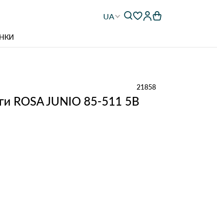
UA
НКИ
21858
нги ROSA JUNIO 85-511 5В