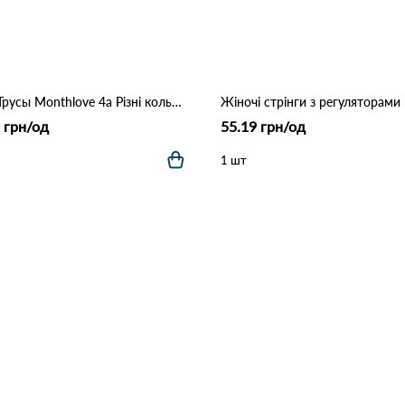
6604 Трусы Monthlove 4а Різні кольори
 грн/од
55.19 грн/од
1 шт