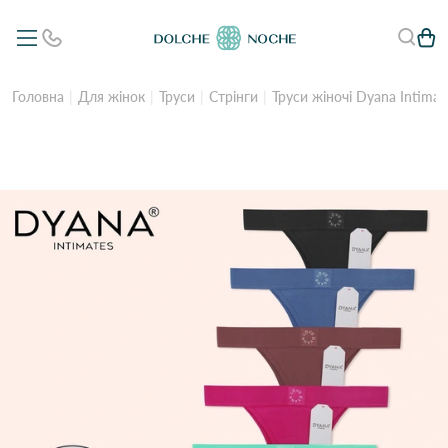
Головна
Для жінок
Труси
Стрінги
Труси жіночі Dyana Intimat