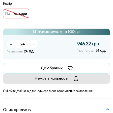
Колір
Різні кольори
Мінімальне замовлення 1000 грн
-
+
946.32 грн
од.
од.
*вартість за:
24
*в упаковці
24
До обраних
Немає в наявності
Очікуйте дзвінка від менеджера після оформлення замовлення
Опис продукту