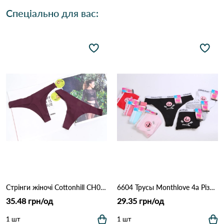
Спеціально для вас:
Стрінги жіночі Cottonhill CH0610 Марсала
6604 Трусы Monthlove 4а Різні кольори
35.48 грн/од
29.35 грн/од
1 шт
1 шт