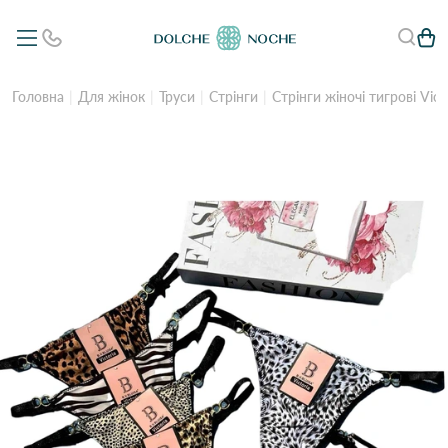
Головна
Для жінок
Труси
Стрінги
Стрінги жіночі тигрові Vict