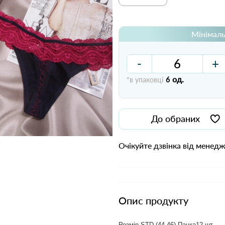
Мінімаль
-
+
од.
*в упаковці
6
До обраних
Очікуйте дзвінка від менед
Опис продукту
Розмір STD (44-46) Пачка12 шт