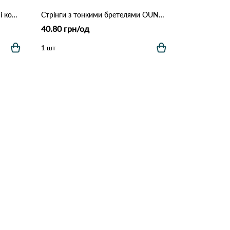
Труси жіночі HONS Y-01 2а Різні кольори
Стрінги з тонкими бретелями OUNO 10147 1с Різні кольори
40.80 грн/од
1 шт