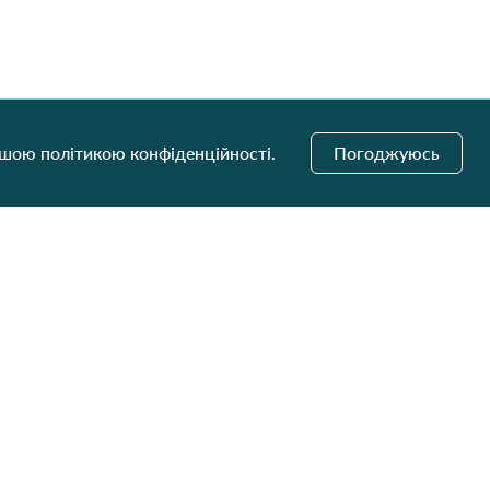
ашою політикою конфіденційності.
Погоджуюсь
і оновлення