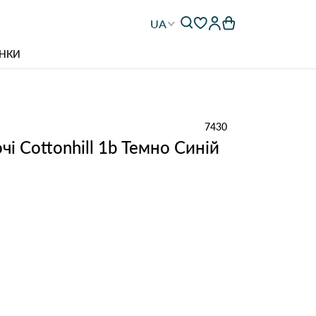
UA
НКИ
7430
і Cottonhill 1b Темно Синій