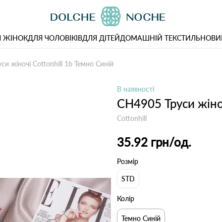
 ЖІНОК
ДЛЯ ЧОЛОВІКІВ
ДЛЯ ДІТЕЙ
ДОМАШНІЙ ТЕКСТИЛЬ
НОВИ
си жіночі Cottonhill 1b Темно Синій
В наявності
CH4905 Труси жіноч
Cottonhill
35.92 грн
/од.
Розмір
STD
Колір
Темно Синій