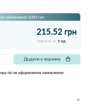
не замовлення 1000 грн
215.52 грн
од.
*вартість за:
6
Додати у корзину
жера після оформлення замовлення