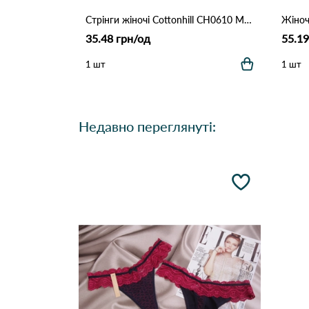
Стрінги жіночі Cottonhill CH0610 Марсала
35.48 грн/од
55.19
1 шт
1 шт
Недавно переглянуті: