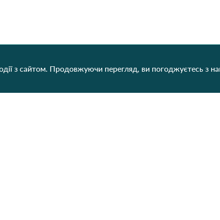
дії з сайтом. Продовжуючи перегляд, ви погоджуєтесь з н
Категорії
Контакти
Наш
Для жінок
+38 (073) 707-00-45