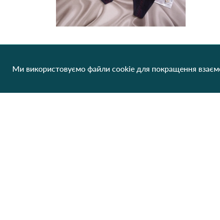
Ми використовуємо файли cookie для покращення взаємо
CH4905 Труси жіночі Cottonhill 1b Темно Синій
35.92 грн/од
1 шт
Клієнтам
Про нас
Виробники