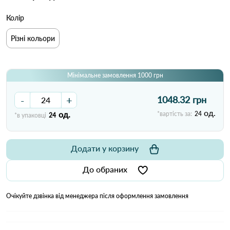
Колір
Різні кольори
Мінімальне замовлення 1000 грн
-
+
1048.32 грн
од.
од.
*вартість за:
24
*в упаковці
24
Додати у корзину
До обраних
Очікуйте дзвінка від менеджера після оформлення замовлення