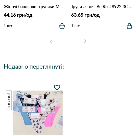
Жіночі бавовняні трусики MCT104 (M–XL) 12B Різні кольори
Труси жіночі Be Real 8922 3C Різні кольори
44.16 грн/од
63.65 грн/од
1 шт
1 шт
Недавно переглянуті: