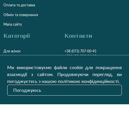
Оплата та доставка
Обмін та повернення
Мапа сайту
Категорії
Контакти
Для жінок
+38 (073) 707-00-45
+380 (99) 302-84-98
Для чоловіків
+380 (99) 387-81-50
Ми використовуємо файли cookie для покращення
Замовити дзвінок
Для дітей
взаємодії з сайтом. Продовжуючи перегляд, ви
Пн-Пт
9:00 - 16:00
Cб
9:00 - 13:00
Домашній текстиль
погоджуєтесь з нашою політикою конфіденційності.
НД
Вихідний
Погоджуюсь
Україна, Луцьк, 43000
Відкрити на карті
Наші оновлення