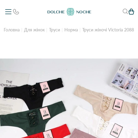
Головна
Для жінок
Труси
Норма
Труси жіночі Victoria 2088 