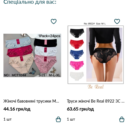
Спеціально для вас:
Жіночі бавовняні трусики MCT104 (M–XL) 12B Різні кольори
Труси жіночі Be Real 8922 3C Різні кольори
44.16 грн/од
63.65 грн/од
1 шт
1 шт