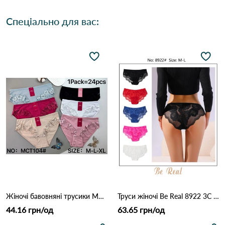
Спеціально для вас:
Жіночі бавовняні трусики MCT104 (M–XL) 12B Різні кольори
Труси жіночі Be Real 8922 3C Різні кольори
44.16 грн/од
63.65 грн/од