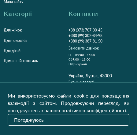
Мапа сайту
Категорії
Контакти
Для жінок
+38 (073) 707-00-45
+380 (99) 302-84-98
Для чоловіків
+380 (99) 387-81-50
Замовити дзвінок
Для дітей
Пн-Пт
9:00 - 16:00
Cб
9:00 - 13:00
Домашній текстиль
НД
Вихідний
Україна, Луцьк, 43000
Відкрити на карті
Наші оновлення
Ми використовуємо файли cookie для покращення
взаємодії з сайтом. Продовжуючи перегляд, ви
погоджуєтесь з нашою політикою конфіденційності.
Надіслати
Погоджуюсь