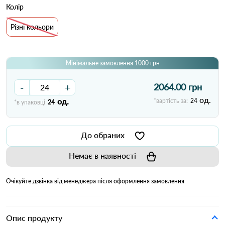
Колір
Різні кольори
Мінімальне замовлення 1000 грн
-
+
2064.00 грн
од.
од.
*вартість за:
24
*в упаковці
24
До обраних
Немає в наявності
Очікуйте дзвінка від менеджера після оформлення замовлення
Опис продукту