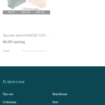
Трусики жіночі NADIZI 7254 4с Різні кольори
86.00 грн/од
1 шт
Немає в наявності
Клієнтам
Про нас
Виробники
Співпраця
Блог