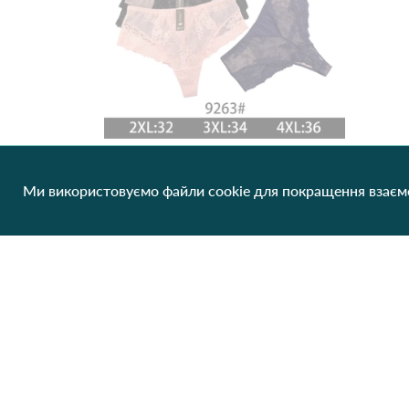
Ми використовуємо файли cookie для покращення взаємо
Труси жіночі NADIZI 9263 11с Різні кольори
89.15 грн/од
1 шт
Немає в наявності