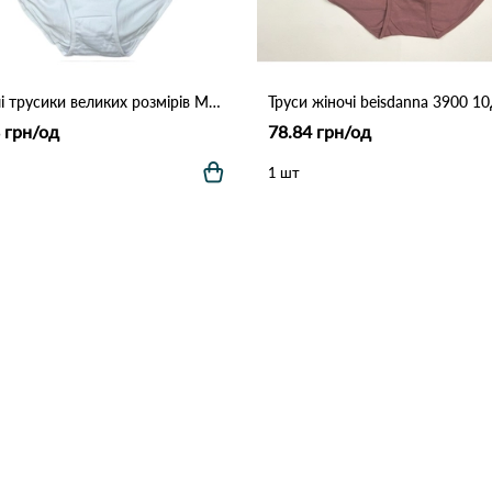
Жіночі трусики великих розмірів MAD01 (4XL–7XL) 7F Різні кольори
 грн/од
78.84 грн/од
1 шт