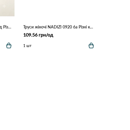
Труси жіночі beisdanna 3900 10д Різні кольори
Труси жіночі NADIZI 0920 6а Різні кольори
109.56 грн/од
1 шт