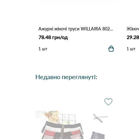
Ажурні жіночі труси WILLAIRA 8022 5б Різні кольори
78.48 грн/од
29.28
1 шт
1 шт
Недавно переглянуті: