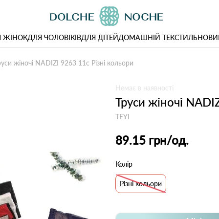
 ЖІНОК
ДЛЯ ЧОЛОВІКІВ
ДЛЯ ДІТЕЙ
ДОМАШНІЙ ТЕКСТИЛЬ
НОВИ
руси жіночі NADIZI 9263 11с Різні кольори
Немає в наявності
Труси жіночі NADIZ
TEYI
89.15 грн
/од.
Колір
Різні кольори