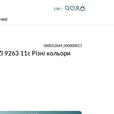
UA
НКИ
000012844_000000017
I 9263 11с Різні кольори