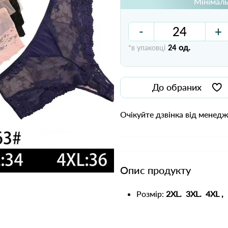
Мінімаль
-
+
од.
*в упаковці
24
До обраних
Очікуйте дзвінка від менед
Опис продукту
Розмір:
2ХL. 3XL.
4XL
,