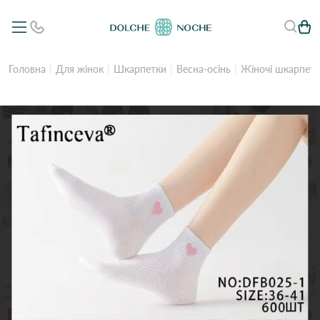
Головна
Для жінок
Шкарпетки
Весна-осінь
Жіночі шкарпетк