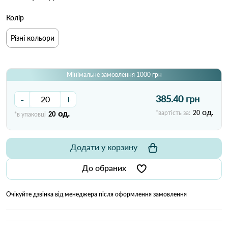
Колір
Різні кольори
Мінімальне замовлення 1000 грн
-
+
385.40 грн
од.
од.
*вартість за:
20
*в упаковці
20
Додати у корзину
До обраних
Очікуйте дзвінка від менеджера після оформлення замовлення