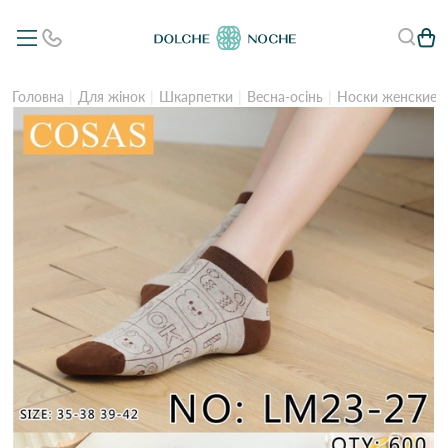
Головна
Для жінок
Шкарпетки
Весна-осінь
Носки женские C