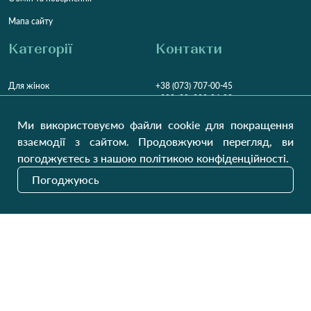
Мапа сайту
Категорії
Контакти
Для жінок
+38 (073) 707-00-45
+380 (99) 302-84-98
Для чоловіків
+380 (99) 387-81-50
Ми використовуємо файли cookie для покращення
Замовити дзвінок
Для дітей
взаємодії з сайтом. Продовжуючи перегляд, ви
Пн-Пт
9:00 - 16:00
Cб
9:00 - 13:00
Домашній текстиль
погоджуєтесь з нашою політикою конфіденційності.
НД
Вихідний
Погоджуюсь
Україна, Луцьк, 43000
Відкрити на карті
Наші оновлення
Надіслати