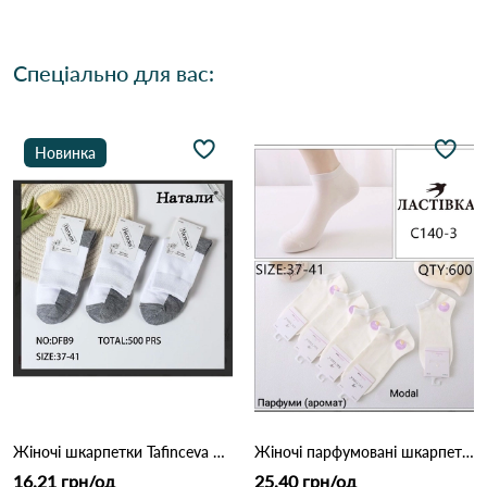
Спеціально для вас:
Новинка
Жіночі шкарпетки Tafinceva DFB9 Різні кольори
Жіночі парфумовані шкарпетки ЛАСТІВКА з модалу (Опт) 140-3 Білий
16.21 грн/од
25.40 грн/од