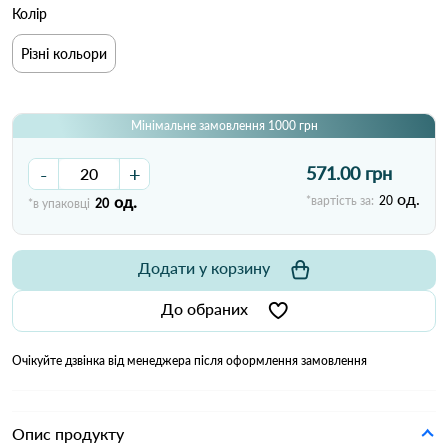
Колір
Різні кольори
Мінімальне замовлення 1000 грн
-
+
571.00 грн
од.
од.
*вартість за:
20
*в упаковці
20
Додати у корзину
До обраних
Очікуйте дзвінка від менеджера після оформлення замовлення
Опис продукту